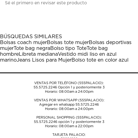
Sé el primero en revisar este producto
para
para
para
para
para
calificar
calificar
calificar
calificar
calificar
el
el
el
el
el
artículo
artículo
artículo
artículo
artículo
con
con
con
con
con
1
2
3
4
5
BÚSQUEDAS SIMILARES
estrella
estrellas.
estrellas.
estrellas.
estrellas.
Bolsas coach mujer
Bolsas tote mujer
Bolsas deportivas
Esta
Esta
Esta
Esta
Esta
mujer
Tote bag negra
Bolso tipo Tote
Tote bag
acción
acción
acción
acción
acción
hombre
Libreta mediana
Vestido midi liso en azul
abrirá
abrirá
abrirá
abrirá
abrirá
marino
Jeans Lisos para Mujer
Bolso tote en color azul
el
el
el
el
el
formulario
formulario
formulario
formulario
formulario
de
de
de
de
de
envío.
envío.
envío.
envío.
envío.
VENTAS POR TELÉFONO (555PALACIO):
55.5725.2246
Opción 1 y posteriormente 3
Horario: 08:00am a 24:00pm
VENTAS POR WHATSAPP (555PALACIO):
Agregar en whatsapp 55.5725.2246
Horario: 08:00am a 24:00pm
PERSONAL SHOPPING (555PALACIO):
55.5725.2246
opción 1 y posteriormente 3
Horario: 08:00am a 22:00pm
TARJETA PALACIO: