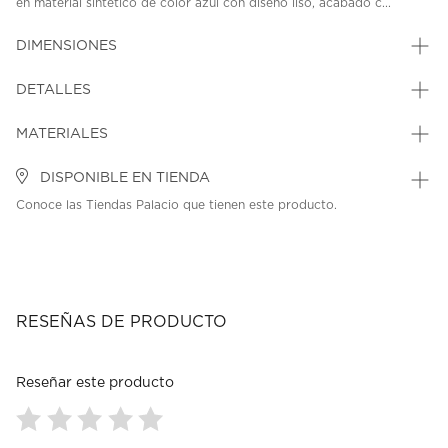
en material sintético de color azul con diseño liso, acabado c...
DIMENSIONES
DETALLES
MATERIALES
DISPONIBLE EN TIENDA
Conoce las Tiendas Palacio que tienen este producto.
RESEÑAS DE PRODUCTO
Reseñar este producto
Seleccionar
Seleccionar
Seleccionar
Seleccionar
Seleccionar