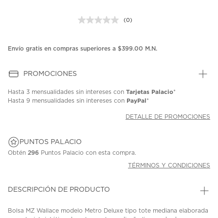
(0)
Sin
puntuación.
Enlace
en
Envío gratis en compras superiores a $399.00 M.N.
la
misma
página.
PROMOCIONES
Tarjetas Palacio
Hasta
3 mensualidades
sin intereses con
*
PayPal
Hasta
9 mensualidades
sin intereses con
*
DETALLE DE PROMOCIONES
PUNTOS PALACIO
Obtén
296
Puntos Palacio con esta compra.
TÉRMINOS Y CONDICIONES
DESCRIPCIÓN DE PRODUCTO
Bolsa MZ Wallace modelo Metro Deluxe tipo tote mediana elaborada