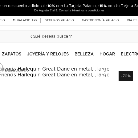
-10%
-15%
de un descuento adicional
con tu Tarjeta Palacio,
con tu Tarjeta S
De Agosto 7 al 9. Consulta términos y condiciones
CIO
MI PALACIO APP
SEGUROS PALACIO
GASTRONOMÍA PALACIO
VIAJES
ZAPATOS
JOYERÍA Y RELOJES
BELLEZA
HOGAR
ELECTR
 Y BEBEDEROS
-70%