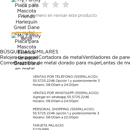
Seleccionar
Seleccionar
Seleccionar
Seleccionar
Seleccionar
Sé el primero en revisar este producto
para
para
para
para
para
calificar
calificar
calificar
calificar
calificar
el
el
el
el
el
artículo
artículo
artículo
artículo
artículo
con
con
con
con
con
1
2
3
4
5
estrella
estrellas.
estrellas.
estrellas.
estrellas.
BÚSQUEDAS SIMILARES
Esta
Esta
Esta
Esta
Esta
Relojes de pared
Cortadora de metal
Ventiladores de par
acción
acción
acción
acción
acción
Correr
Brazalete de metal dorado para mujer
Lentes de me
abrirá
abrirá
abrirá
abrirá
abrirá
el
el
el
el
el
formulario
formulario
formulario
formulario
formulario
VENTAS POR TELÉFONO (555PALACIO):
55.5725.2246
Opción 1 y posteriormente 3
de
de
de
de
de
Horario: 08:00am a 24:00pm
envío.
envío.
envío.
envío.
envío.
VENTAS POR WHATSAPP (555PALACIO):
Agregar en whatsapp 55.5725.2246
Horario: 08:00am a 24:00pm
PERSONAL SHOPPING (555PALACIO):
55.5725.2246
opción 1 y posteriormente 3
Horario: 08:00am a 22:00pm
TARJETA PALACIO:
5229.1999