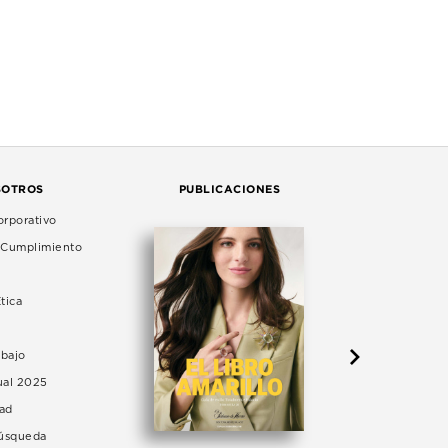
SOTROS
PUBLICACIONES
rporativo
e Cumplimiento
tica
abajo
ual 2025
dad
Búsqueda