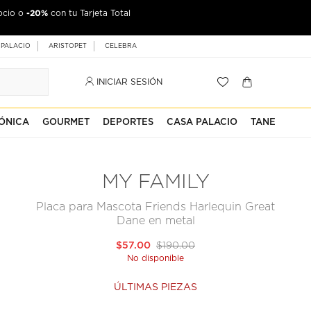
-20%
ocio o
con tu Tarjeta Total
 PALACIO
ARISTOPET
CELEBRA
INICIAR SESIÓN
ÓNICA
GOURMET
DEPORTES
CASA PALACIO
TANE
MY FAMILY
Placa para Mascota Friends Harlequin Great
Dane en metal
$57.00
$190.00
No disponible
ÚLTIMAS PIEZAS