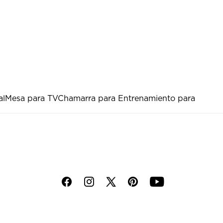
al
Mesa para TV
Chamarra para Entrenamiento para
f
i
p
y