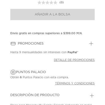
(0)
Sin
puntuación.
Enlace
AÑADIR A LA BOLSA
en
la
misma
página.
Envío gratis en compras superiores a $399.00 M.N.
PROMOCIONES
PayPal
Hasta
9 mensualidades
sin intereses con
*
DETALLE DE PROMOCIONES
PUNTOS PALACIO
Obtén
6
Puntos Palacio con esta compra.
TÉRMINOS Y CONDICIONES
DESCRIPCIÓN DE PRODUCTO