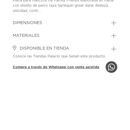
Placa para Mascota My Family Friends elaborada en metal
con diseño de perro raza harlequin great dane. Belleza,
unicidad, conti...
DIMENSIONES
MATERIALES
DISPONIBLE EN TIENDA
Conoce las Tiendas Palacio que tienen este producto.
Compra a través de Whatsapp con venta asistida