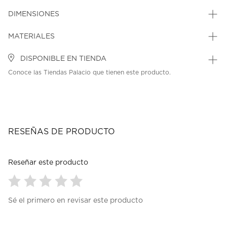
DIMENSIONES
MATERIALES
DISPONIBLE EN TIENDA
Conoce las Tiendas Palacio que tienen este producto.
RESEÑAS DE PRODUCTO
Reseñar este producto
Seleccionar
Seleccionar
Seleccionar
Seleccionar
Seleccionar
Sé el primero en revisar este producto
para
para
para
para
para
calificar
calificar
calificar
calificar
calificar
el
el
el
el
el