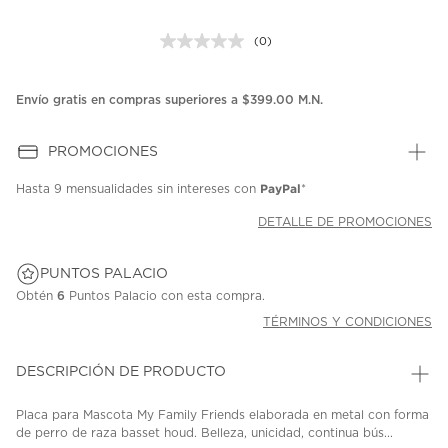
(0)
Sin
puntuación.
Enlace
en
Envío gratis en compras superiores a $399.00 M.N.
la
misma
página.
PROMOCIONES
PayPal
Hasta
9 mensualidades
sin intereses con
*
DETALLE DE PROMOCIONES
PUNTOS PALACIO
Obtén
6
Puntos Palacio con esta compra.
TÉRMINOS Y CONDICIONES
DESCRIPCIÓN DE PRODUCTO
Placa para Mascota My Family Friends elaborada en metal con forma
de perro de raza basset houd. Belleza, unicidad, continua bús...