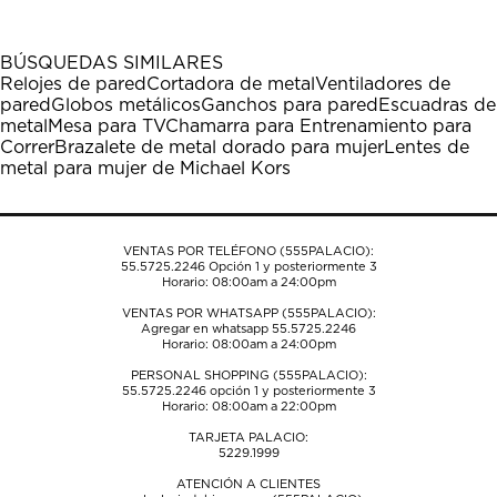
artículo
artículo
artículo
artículo
artículo
con
con
con
con
con
1
2
3
4
5
BÚSQUEDAS SIMILARES
estrella
estrellas.
estrellas.
estrellas.
estrellas.
Relojes de pared
Cortadora de metal
Ventiladores de
Esta
Esta
Esta
Esta
Esta
pared
Globos metálicos
Ganchos para pared
Escuadras de
acción
acción
acción
acción
acción
metal
Mesa para TV
Chamarra para Entrenamiento para
abrirá
abrirá
abrirá
abrirá
abrirá
Correr
Brazalete de metal dorado para mujer
Lentes de
el
el
el
el
el
metal para mujer de Michael Kors
formulario
formulario
formulario
formulario
formulario
de
de
de
de
de
envío.
envío.
envío.
envío.
envío.
VENTAS POR TELÉFONO (555PALACIO):
55.5725.2246
Opción 1 y posteriormente 3
Horario: 08:00am a 24:00pm
VENTAS POR WHATSAPP (555PALACIO):
Agregar en whatsapp 55.5725.2246
Horario: 08:00am a 24:00pm
PERSONAL SHOPPING (555PALACIO):
55.5725.2246
opción 1 y posteriormente 3
Horario: 08:00am a 22:00pm
TARJETA PALACIO:
5229.1999
ATENCIÓN A CLIENTES