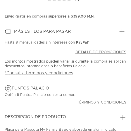
Sin
puntuación.
Enlace
en
Envío gratis en compras superiores a $399.00 M.N.
la
misma
página.
MÁS ESTILOS PARA PAGAR
PayPal
Hasta
9 mensualidades
sin intereses con
*
DETALLE DE PROMOCIONES
Los montos mostrados pueden variar si durante la compra se aplican
descuentos, promociones o beneficios Palacio
*Consulta términos y condiciones
PUNTOS PALACIO
Obtén
6
Puntos Palacio con esta compra.
TÉRMINOS Y CONDICIONES
DESCRIPCIÓN DE PRODUCTO
Placa para Mascota My Family Basic elaborada en aluminio color