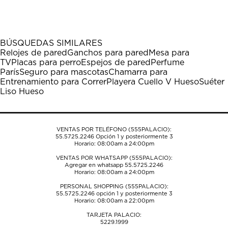
el
el
el
el
el
artículo
artículo
artículo
artículo
artículo
con
con
con
con
con
1
2
3
4
5
BÚSQUEDAS SIMILARES
estrella
estrellas.
estrellas.
estrellas.
estrellas.
Relojes de pared
Ganchos para pared
Mesa para
Esta
Esta
Esta
Esta
Esta
TV
Placas para perro
Espejos de pared
Perfume
acción
acción
acción
acción
acción
París
Seguro para mascotas
Chamarra para
abrirá
abrirá
abrirá
abrirá
abrirá
Entrenamiento para Correr
Playera Cuello V Hueso
Suéter
el
el
el
el
el
Liso Hueso
formulario
formulario
formulario
formulario
formulario
de
de
de
de
de
envío.
envío.
envío.
envío.
envío.
VENTAS POR TELÉFONO (555PALACIO):
55.5725.2246
Opción 1 y posteriormente 3
Horario: 08:00am a 24:00pm
VENTAS POR WHATSAPP (555PALACIO):
Agregar en whatsapp 55.5725.2246
Horario: 08:00am a 24:00pm
PERSONAL SHOPPING (555PALACIO):
55.5725.2246
opción 1 y posteriormente 3
Horario: 08:00am a 22:00pm
TARJETA PALACIO:
5229.1999