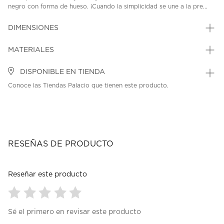
negro con forma de hueso. ¡Cuando la simplicidad se une a la pre...
DIMENSIONES
MATERIALES
DISPONIBLE EN TIENDA
Conoce las Tiendas Palacio que tienen este producto.
RESEÑAS DE PRODUCTO
Reseñar este producto
Seleccionar
Seleccionar
Seleccionar
Seleccionar
Seleccionar
Sé el primero en revisar este producto
para
para
para
para
para
calificar
calificar
calificar
calificar
calificar