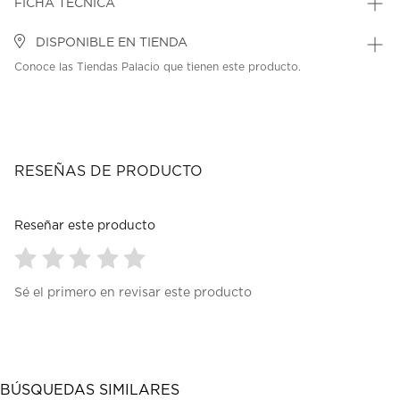
FICHA TÉCNICA
DISPONIBLE EN TIENDA
Conoce las Tiendas Palacio que tienen este producto.
RESEÑAS DE PRODUCTO
Reseñar este producto
Seleccionar
Seleccionar
Seleccionar
Seleccionar
Seleccionar
Sé el primero en revisar este producto
para
para
para
para
para
calificar
calificar
calificar
calificar
calificar
el
el
el
el
el
artículo
artículo
artículo
artículo
artículo
con
con
con
con
con
1
2
3
4
5
BÚSQUEDAS SIMILARES
estrella
estrellas.
estrellas.
estrellas.
estrellas.