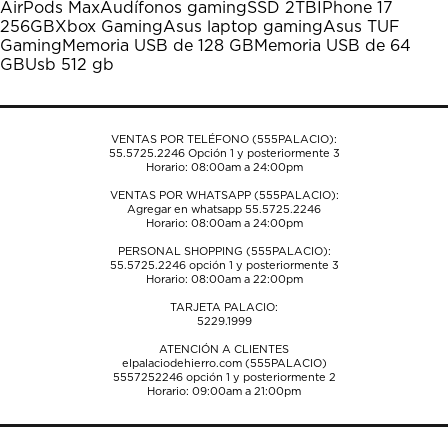
AirPods Max
Audífonos gaming
SSD 2TB
IPhone 17
Esta
Esta
Esta
Esta
Esta
256GB
Xbox Gaming
Asus laptop gaming
Asus TUF
acción
acción
acción
acción
acción
Gaming
Memoria USB de 128 GB
Memoria USB de 64
abrirá
abrirá
abrirá
abrirá
abrirá
GB
Usb 512 gb
el
el
el
el
el
formulario
formulario
formulario
formulario
formulario
de
de
de
de
de
envío.
envío.
envío.
envío.
envío.
VENTAS POR TELÉFONO (555PALACIO):
55.5725.2246
Opción 1 y posteriormente 3
Horario: 08:00am a 24:00pm
VENTAS POR WHATSAPP (555PALACIO):
Agregar en whatsapp 55.5725.2246
Horario: 08:00am a 24:00pm
PERSONAL SHOPPING (555PALACIO):
55.5725.2246
opción 1 y posteriormente 3
Horario: 08:00am a 22:00pm
TARJETA PALACIO:
5229.1999
ATENCIÓN A CLIENTES
elpalaciodehierro.com (555PALACIO)
5557252246
opción 1 y posteriormente 2
Horario: 09:00am a 21:00pm