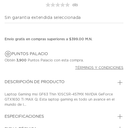
(0)
Sin
puntuación.
Enlace
Sin garantia extendida seleccionada
en
la
misma
página.
Envío gratis en compras superiores a $399.00 M.N.
PUNTOS PALACIO
Obtén
3,900
Puntos Palacio con esta compra.
TÉRMINOS Y CONDICIONES
DESCRIPCIÓN DE PRODUCTO
Laptop Gaming msi GF63 Thin 10SCSR-457MX NVIDIA GeForce
GTX1650 Ti MAX Q; Esta laptop gaming es todo un avance en el
mundo de l...
ESPECIFICACIONES