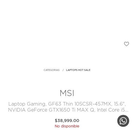
CATEGORIAS
LAPTOPS HOT SALE
MSI
Laptop Gaming, GF63 Thin 10SCSR-457MX, 15.6",
NVIDIA GeForce GTX1650 Ti MAX Q, Intel Core i5,
RAM 8 GB, SSD 256 GB + DD 1 TB
$38,999.00
No disponible