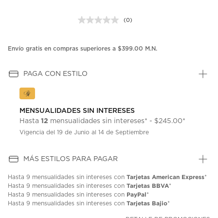
(0)
Sin
puntuación.
Enlace
en
Envío gratis en compras superiores a $399.00 M.N.
la
misma
página.
PAGA CON ESTILO
MENSUALIDADES SIN INTERESES
12
Hasta
mensualidades sin intereses* - $245.00*
Vigencia del 19 de Junio al 14 de Septiembre
MÁS ESTILOS PARA PAGAR
Tarjetas American Express
Hasta
9 mensualidades
sin intereses con
*
Tarjetas BBVA
Hasta
9 mensualidades
sin intereses con
*
PayPal
Hasta
9 mensualidades
sin intereses con
*
Tarjetas Bajio
Hasta
9 mensualidades
sin intereses con
*