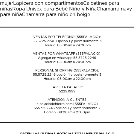
mujer
Lapicera con compartimentos
Calcetines para
abrirá
abrirá
abrirá
abrirá
abrirá
niñas
Ropa Unisex para Bebé Niño y Niña
Chamarra navy
el
el
el
el
el
para niña
Chamarra para niño en beige
formulario
formulario
formulario
formulario
formulario
de
de
de
de
de
envío.
envío.
envío.
envío.
envío.
VENTAS POR TELÉFONO (555PALACIO):
55.5725.2246
Opción 1 y posteriormente 3
Horario: 08:00am a 24:00pm
VENTAS POR WHATSAPP (555PALACIO):
Agregar en whatsapp 55.5725.2246
Horario: 08:00am a 24:00pm
PERSONAL SHOPPING (555PALACIO):
55.5725.2246
opción 1 y posteriormente 3
Horario: 08:00am a 22:00pm
TARJETA PALACIO:
5229.1999
ATENCIÓN A CLIENTES
elpalaciodehierro.com (555PALACIO)
5557252246
opción 1 y posteriormente 2
Horario: 09:00am a 21:00pm
OBTÉN LAS ÚLTIMAS NOTICIAS TOTALMENTE PALACIO