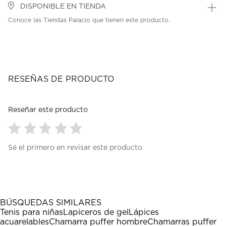
DISPONIBLE EN TIENDA
Conoce las Tiendas Palacio que tienen este producto.
RESEÑAS DE PRODUCTO
Reseñar este producto
Seleccionar
Seleccionar
Seleccionar
Seleccionar
Seleccionar
Sé el primero en revisar este producto
para
para
para
para
para
calificar
calificar
calificar
calificar
calificar
el
el
el
el
el
artículo
artículo
artículo
artículo
artículo
con
con
con
con
con
1
2
3
4
5
BÚSQUEDAS SIMILARES
estrella
estrellas.
estrellas.
estrellas.
estrellas.
Tenis para niñas
Lapiceros de gel
Lápices
Esta
Esta
Esta
Esta
Esta
acuarelables
Chamarra puffer hombre
Chamarras puffer
acción
acción
acción
acción
acción