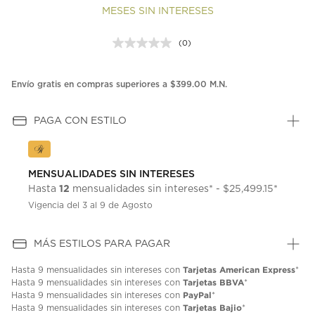
MESES SIN INTERESES
(0)
Sin
puntuación.
Enlace
en
Envío gratis en compras superiores a $399.00 M.N.
la
misma
página.
PAGA CON ESTILO
MENSUALIDADES SIN INTERESES
12
Hasta
mensualidades sin intereses* - $25,499.15*
Vigencia del 3 al 9 de Agosto
MÁS ESTILOS PARA PAGAR
Tarjetas American Express
Hasta
9 mensualidades
sin intereses con
*
Tarjetas BBVA
Hasta
9 mensualidades
sin intereses con
*
PayPal
Hasta
9 mensualidades
sin intereses con
*
Tarjetas Bajio
Hasta
9 mensualidades
sin intereses con
*