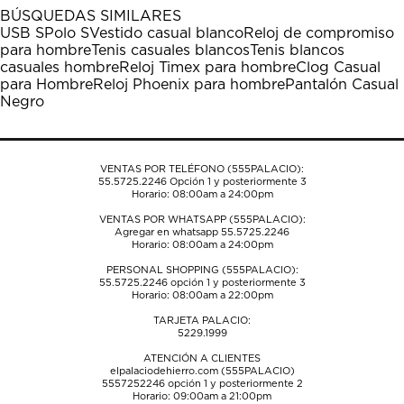
1
2
3
4
5
BÚSQUEDAS SIMILARES
estrella
estrellas.
estrellas.
estrellas.
estrellas.
USB S
Polo S
Vestido casual blanco
Reloj de compromiso
Esta
Esta
Esta
Esta
Esta
para hombre
Tenis casuales blancos
Tenis blancos
acción
acción
acción
acción
acción
casuales hombre
Reloj Timex para hombre
Clog Casual
abrirá
abrirá
abrirá
abrirá
abrirá
para Hombre
Reloj Phoenix para hombre
Pantalón Casual
el
el
el
el
el
Negro
formulario
formulario
formulario
formulario
formulario
de
de
de
de
de
envío.
envío.
envío.
envío.
envío.
VENTAS POR TELÉFONO (555PALACIO):
55.5725.2246
Opción 1 y posteriormente 3
Horario: 08:00am a 24:00pm
VENTAS POR WHATSAPP (555PALACIO):
Agregar en whatsapp 55.5725.2246
Horario: 08:00am a 24:00pm
PERSONAL SHOPPING (555PALACIO):
55.5725.2246
opción 1 y posteriormente 3
Horario: 08:00am a 22:00pm
TARJETA PALACIO:
5229.1999
ATENCIÓN A CLIENTES
elpalaciodehierro.com (555PALACIO)
5557252246
opción 1 y posteriormente 2
Horario: 09:00am a 21:00pm