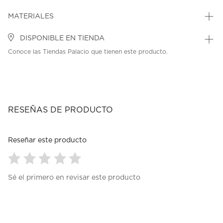
MATERIALES
DISPONIBLE EN TIENDA
Conoce las Tiendas Palacio que tienen este producto.
RESEÑAS DE PRODUCTO
Reseñar este producto
Seleccionar
Seleccionar
Seleccionar
Seleccionar
Seleccionar
Sé el primero en revisar este producto
para
para
para
para
para
calificar
calificar
calificar
calificar
calificar
el
el
el
el
el
artículo
artículo
artículo
artículo
artículo
con
con
con
con
con