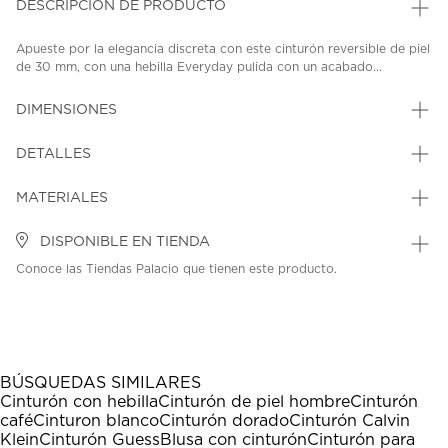
DESCRIPCIÓN DE PRODUCTO
Apueste por la elegancia discreta con este cinturón reversible de piel
de 30 mm, con una hebilla Everyday pulida con un acabado...
DIMENSIONES
DETALLES
MATERIALES
DISPONIBLE EN TIENDA
Conoce las Tiendas Palacio que tienen este producto.
BÚSQUEDAS SIMILARES
Cinturón con hebilla
Cinturón de piel hombre
Cinturón
café
Cinturon blanco
Cinturón dorado
Cinturón Calvin
Klein
Cinturón Guess
Blusa con cinturón
Cinturón para