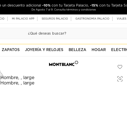
-10%
-15%
de un descuento adicional
con tu Tarjeta Palacio,
con tu Tarjeta S
De Agosto 7 al 9. Consulta términos y condiciones
CIO
MI PALACIO APP
SEGUROS PALACIO
GASTRONOMÍA PALACIO
VIAJES
ZAPATOS
JOYERÍA Y RELOJES
BELLEZA
HOGAR
ELECTR