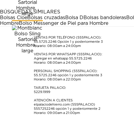
BÚSQUEDAS SIMILARES
Bolsas Cloe
Bolsas cruzadas
Bolsa D
Bolsas bandoleras
Bol
Hombre
Bolso Messenger de Piel para Hombre
VENTAS POR TELÉFONO (555PALACIO):
55.5725.2246
Opción 1 y posteriormente 3
Horario: 08:00am a 24:00pm
VENTAS POR WHATSAPP (555PALACIO):
Agregar en whatsapp 55.5725.2246
Horario: 08:00am a 24:00pm
PERSONAL SHOPPING (555PALACIO):
55.5725.2246
opción 1 y posteriormente 3
Horario: 08:00am a 22:00pm
TARJETA PALACIO:
5229.1999
ATENCIÓN A CLIENTES
elpalaciodehierro.com (555PALACIO)
5557252246
opción 1 y posteriormente 2
Horario: 09:00am a 21:00pm