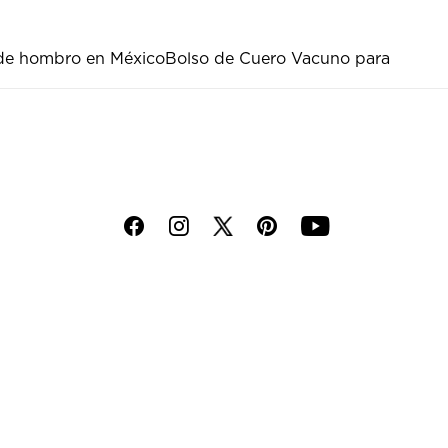
de hombro en México
Bolso de Cuero Vacuno para
f
i
p
y