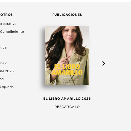
SOTROS
PUBLICACIONES
rporativo
e Cumplimiento
tica
abajo
ual 2025
dad
Búsqueda
LA 
EL LIBRO AMARILLO 2026
AG
DESCÁRGALO