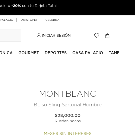
-20%
ocio o
con tu Tarjeta Total
 PALACIO
ARISTOPET
CELEBRA
INICIAR SESIÓN
ÓNICA
GOURMET
DEPORTES
CASA PALACIO
TANE
MONTBLANC
Bolso Sling Sartorial Hombre
$28,000.00
Quedan pocos
MESES SIN INTERESES