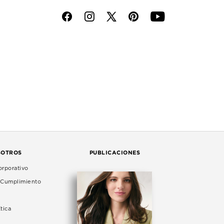
f
i
p
y
SOTROS
PUBLICACIONES
rporativo
e Cumplimiento
tica