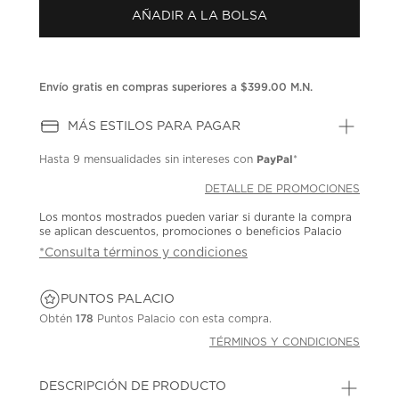
Enlace
AÑADIR A LA BOLSA
en
la
misma
página.
Envío gratis en compras superiores a $399.00 M.N.
MÁS ESTILOS PARA PAGAR
PayPal
Hasta
9 mensualidades
sin intereses con
*
DETALLE DE PROMOCIONES
Los montos mostrados pueden variar si durante la compra
se aplican descuentos, promociones o beneficios Palacio
*Consulta términos y condiciones
PUNTOS PALACIO
Obtén
178
Puntos Palacio con esta compra.
TÉRMINOS Y CONDICIONES
DESCRIPCIÓN DE PRODUCTO