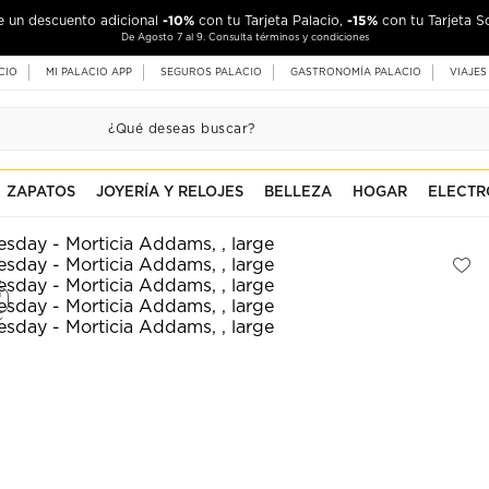
-10%
-15%
de un descuento adicional
con tu Tarjeta Palacio,
con tu Tarjeta S
De Agosto 7 al 9. Consulta términos y condiciones
CIO
MI PALACIO APP
SEGUROS PALACIO
GASTRONOMÍA PALACIO
VIAJES
ZAPATOS
JOYERÍA Y RELOJES
BELLEZA
HOGAR
ELECTR