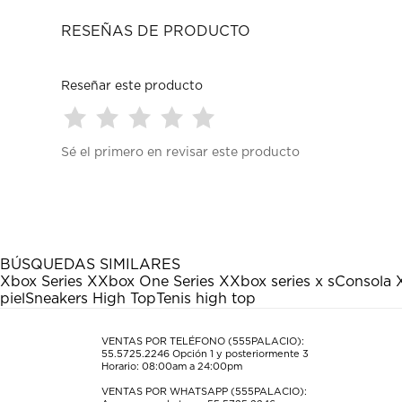
RESEÑAS DE PRODUCTO
Reseñar este producto
Seleccionar
Seleccionar
Seleccionar
Seleccionar
Seleccionar
Sé el primero en revisar este producto
para
para
para
para
para
calificar
calificar
calificar
calificar
calificar
el
el
el
el
el
artículo
artículo
artículo
artículo
artículo
con
con
con
con
con
1
2
3
4
5
estrella
estrellas.
estrellas.
estrellas.
estrellas.
BÚSQUEDAS SIMILARES
Esta
Esta
Esta
Esta
Esta
Xbox Series X
Xbox One Series X
Xbox series x s
Consola 
acción
acción
acción
acción
acción
piel
Sneakers High Top
Tenis high top
abrirá
abrirá
abrirá
abrirá
abrirá
el
el
el
el
el
formulario
formulario
formulario
formulario
formulario
VENTAS POR TELÉFONO (555PALACIO):
55.5725.2246
Opción 1 y posteriormente 3
de
de
de
de
de
Horario: 08:00am a 24:00pm
envío.
envío.
envío.
envío.
envío.
VENTAS POR WHATSAPP (555PALACIO):