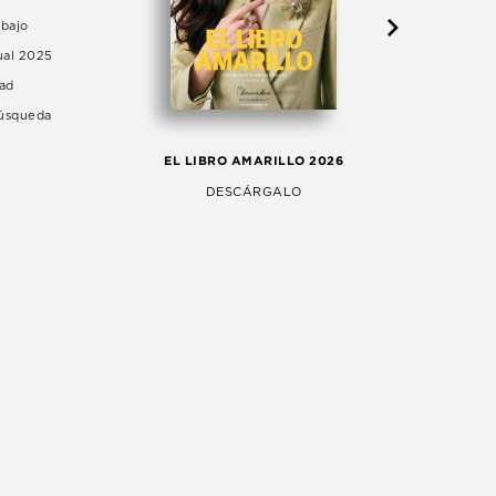
abajo
ual 2025
dad
Búsqueda
LA 
EL LIBRO AMARILLO 2026
AG
DESCÁRGALO