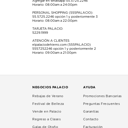
Agregar en whatsapp 55.5725.2246
Horario: 08:00am a 24:00pm
PERSONAL SHOPPING (555PALACIO):
55.5725.2246
opción 1 y posteriormente 3
Horario: 08:00am a 22:00pm
TARJETA PALACIO:
5229.1999
ATENCIÓN A CLIENTES
elpalaciodehierro.com (555PALACIO)
5557252246
opción 1 y posteriormente 2
Horario: 09:00am a 21:00pm
NEGOCIOS PALACIO
AYUDA
Rebajas de Verano
Promociones Bancarias
Festival de Belleza
Preguntas Frecuentes
Vende en Palacio
Garantías
Regreso a Clases
Contacto
Galas de Otoño
Facturación