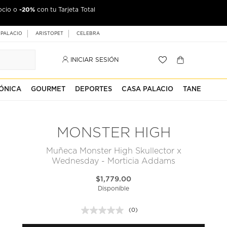
-20%
ocio o
con tu Tarjeta Total
 PALACIO
ARISTOPET
CELEBRA
INICIAR SESIÓN
ÓNICA
GOURMET
DEPORTES
CASA PALACIO
TANE
MONSTER HIGH
Muñeca Monster High Skullector x
Wednesday - Morticia Addams
$1,779.00
Disponible
(0)
Sin
puntuación.