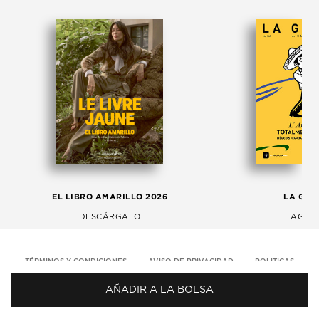
EL LIBRO AMARILLO 2026
LA GAC
DESCÁRGALO
AGOS
TÉRMINOS Y CONDICIONES
AVISO DE PRIVACIDAD
POLITICAS
AÑADIR A LA BOLSA