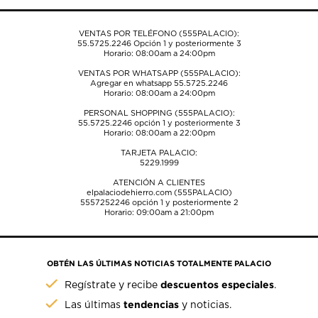
de
de
de
de
de
envío.
envío.
envío.
envío.
envío.
VENTAS POR TELÉFONO (555PALACIO):
55.5725.2246
Opción 1 y posteriormente 3
Horario: 08:00am a 24:00pm
VENTAS POR WHATSAPP (555PALACIO):
Agregar en whatsapp 55.5725.2246
Horario: 08:00am a 24:00pm
PERSONAL SHOPPING (555PALACIO):
55.5725.2246
opción 1 y posteriormente 3
Horario: 08:00am a 22:00pm
TARJETA PALACIO:
5229.1999
ATENCIÓN A CLIENTES
elpalaciodehierro.com (555PALACIO)
5557252246
opción 1 y posteriormente 2
Horario: 09:00am a 21:00pm
OBTÉN LAS ÚLTIMAS NOTICIAS TOTALMENTE PALACIO
descuentos especiales
Regístrate y recibe
.
tendencias
Las últimas
y noticias.