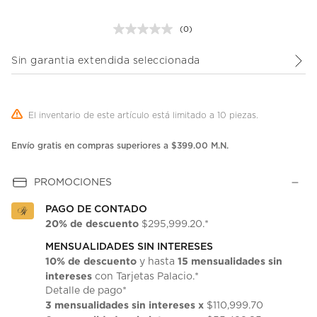
(0)
Sin
puntuación.
Enlace
Sin garantia extendida seleccionada
en
la
misma
página.
El inventario de este artículo está limitado a 10 piezas.
Envío gratis en compras superiores a $399.00 M.N.
PROMOCIONES
PAGO DE CONTADO
20% de descuento
$295,999.20.*
MENSUALIDADES SIN INTERESES
10% de descuento
15 mensualidades sin
y hasta
intereses
con Tarjetas Palacio.*
Detalle de pago*
3 mensualidades sin intereses x
$110,999.70