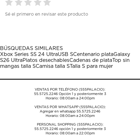
Seleccionar
Seleccionar
Seleccionar
Seleccionar
Seleccionar
Sé el primero en revisar este producto
para
para
para
para
para
calificar
calificar
calificar
calificar
calificar
el
el
el
el
el
artículo
artículo
artículo
artículo
artículo
con
con
con
con
con
1
2
3
4
5
BÚSQUEDAS SIMILARES
estrella
estrellas.
estrellas.
estrellas.
estrellas.
Xbox Series S
S 24 Ultra
USB S
Centenario plata
Galaxy
Esta
Esta
Esta
Esta
Esta
S26 Ultra
Platos desechables
Cadenas de plata
Top sin
acción
acción
acción
acción
acción
mangas talla S
Camisa talla S
Talla S para mujer
abrirá
abrirá
abrirá
abrirá
abrirá
el
el
el
el
el
formulario
formulario
formulario
formulario
formulario
de
de
de
de
de
VENTAS POR TELÉFONO (555PALACIO):
envío.
envío.
envío.
envío.
envío.
55.5725.2246
Opción 1 y posteriormente 3
Horario: 08:00am a 24:00pm
VENTAS POR WHATSAPP (555PALACIO):
Agregar en whatsapp 55.5725.2246
Horario: 08:00am a 24:00pm
PERSONAL SHOPPING (555PALACIO):
55.5725.2246
opción 1 y posteriormente 3
Horario: 08:00am a 22:00pm