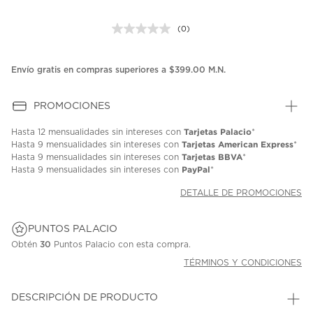
(0)
Sin
puntuación.
Enlace
en
Envío gratis en compras superiores a $399.00 M.N.
la
misma
página.
PROMOCIONES
Tarjetas Palacio
Hasta
12 mensualidades
sin intereses con
*
Tarjetas American Express
Hasta
9 mensualidades
sin intereses con
*
Tarjetas BBVA
Hasta
9 mensualidades
sin intereses con
*
PayPal
Hasta
9 mensualidades
sin intereses con
*
DETALLE DE PROMOCIONES
PUNTOS PALACIO
Obtén
30
Puntos Palacio con esta compra.
TÉRMINOS Y CONDICIONES
DESCRIPCIÓN DE PRODUCTO