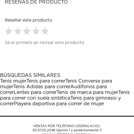
RESEÑAS DE PRODUCTO
Reseñar este producto
Seleccionar
Seleccionar
Seleccionar
Seleccionar
Seleccionar
Sé el primero en revisar este producto
para
para
para
para
para
calificar
calificar
calificar
calificar
calificar
el
el
el
el
el
artículo
artículo
artículo
artículo
artículo
con
con
con
con
con
1
2
3
4
5
BÚSQUEDAS SIMILARES
estrella
estrellas.
estrellas.
estrellas.
estrellas.
Tenis mujer
Tenis para correr
Tenis Converse para
Esta
Esta
Esta
Esta
Esta
mujer
Tenis Adidas para correr
Audífonos para
acción
acción
acción
acción
acción
correr
Lentes para correr
Tenis de marca para mujer
Tenis
abrirá
abrirá
abrirá
abrirá
abrirá
para correr con suela sintética
Tenis para gimnasio y
el
el
el
el
el
correr
Playera deportiva para correr de mujer
formulario
formulario
formulario
formulario
formulario
de
de
de
de
de
envío.
envío.
envío.
envío.
envío.
VENTAS POR TELÉFONO (555PALACIO):
55.5725.2246
Opción 1 y posteriormente 3