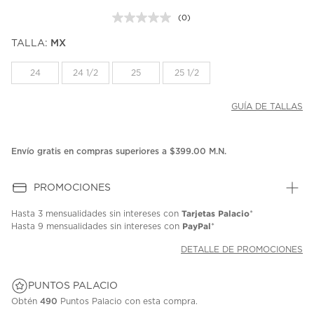
(0)
Sin
puntuación.
TALLA:
MX
Enlace
en
la
24
24 1/2
25
25 1/2
misma
página.
GUÍA DE TALLAS
Envío gratis en compras superiores a $399.00 M.N.
PROMOCIONES
Tarjetas Palacio
Hasta
3 mensualidades
sin intereses con
*
PayPal
Hasta
9 mensualidades
sin intereses con
*
DETALLE DE PROMOCIONES
PUNTOS PALACIO
Obtén
490
Puntos Palacio con esta compra.