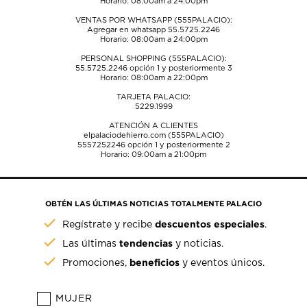
Horario: 08:00am a 24:00pm
VENTAS POR WHATSAPP (555PALACIO):
Agregar en whatsapp 55.5725.2246
Horario: 08:00am a 24:00pm
PERSONAL SHOPPING (555PALACIO):
55.5725.2246
opción 1 y posteriormente 3
Horario: 08:00am a 22:00pm
TARJETA PALACIO:
5229.1999
ATENCIÓN A CLIENTES
elpalaciodehierro.com (555PALACIO)
5557252246
opción 1 y posteriormente 2
Horario: 09:00am a 21:00pm
OBTÉN LAS ÚLTIMAS NOTICIAS TOTALMENTE PALACIO
descuentos especiales
Regístrate y recibe
.
tendencias
Las últimas
y noticias.
beneficios
Promociones,
y eventos únicos.
MUJER