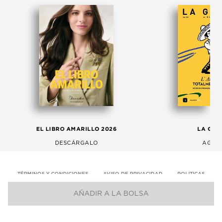
EL LIBRO AMARILLO 2026
LA GAC
DESCÁRGALO
AGOS
TÉRMINOS Y CONDICIONES
AVISO DE PRIVACIDAD
POLITICAS
AÑADIR A LA BOLSA