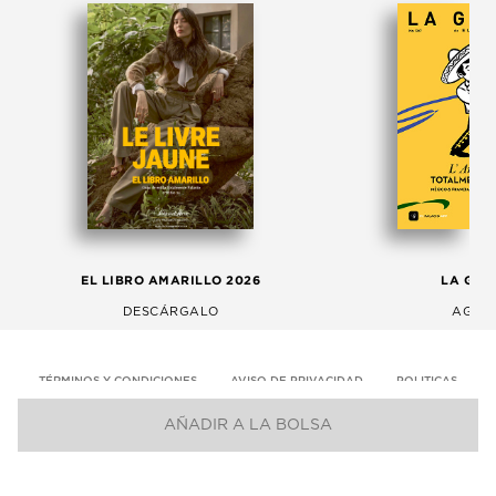
EL LIBRO AMARILLO 2026
LA GAC
DESCÁRGALO
AGOS
TÉRMINOS Y CONDICIONES
AVISO DE PRIVACIDAD
POLITICAS
AÑADIR A LA BOLSA