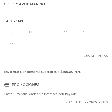
puntuación.
COLOR:
AZUL MARINO
Enlace
en
la
misma
página.
TALLA:
MX
S
M
L
3XL
XL
XXL
GUÍA DE TALLAS
Envío gratis en compras superiores a $399.00 M.N.
PROMOCIONES
PayPal
Hasta
9 mensualidades
sin intereses con
*
DETALLE DE PROMOCIONES