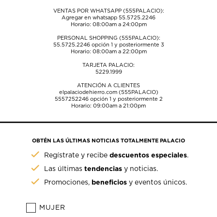
VENTAS POR WHATSAPP (555PALACIO):
Agregar en whatsapp 55.5725.2246
Horario: 08:00am a 24:00pm
PERSONAL SHOPPING (555PALACIO):
55.5725.2246
opción 1 y posteriormente 3
Horario: 08:00am a 22:00pm
TARJETA PALACIO:
5229.1999
ATENCIÓN A CLIENTES
elpalaciodehierro.com (555PALACIO)
5557252246
opción 1 y posteriormente 2
Horario: 09:00am a 21:00pm
OBTÉN LAS ÚLTIMAS NOTICIAS TOTALMENTE PALACIO
descuentos especiales
Regístrate y recibe
.
tendencias
Las últimas
y noticias.
beneficios
Promociones,
y eventos únicos.
MUJER