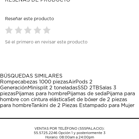
RESEÑAS DE PRODUCTO
Reseñar este producto
Seleccionar
Seleccionar
Seleccionar
Seleccionar
Seleccionar
Sé el primero en revisar este producto
para
para
para
para
para
calificar
calificar
calificar
calificar
calificar
el
el
el
el
el
artículo
artículo
artículo
artículo
artículo
con
con
con
con
con
1
2
3
4
5
BÚSQUEDAS SIMILARES
estrella
estrellas.
estrellas.
estrellas.
estrellas.
Rompecabezas 1000 piezas
AirPods 2
Esta
Esta
Esta
Esta
Esta
Generación
Minisplit 2 toneladas
SSD 2TB
Salas 3
acción
acción
acción
acción
acción
piezas
Pijamas para hombre
Pijamas de seda
Pijama para
abrirá
abrirá
abrirá
abrirá
abrirá
hombre con cintura elástica
Set de bóxer de 2 piezas
el
el
el
el
el
para hombre
Tankini de 2 Piezas Estampado para Mujer
formulario
formulario
formulario
formulario
formulario
de
de
de
de
de
envío.
envío.
envío.
envío.
envío.
VENTAS POR TELÉFONO (555PALACIO):
55.5725.2246
Opción 1 y posteriormente 3
Horario: 08:00am a 24:00pm