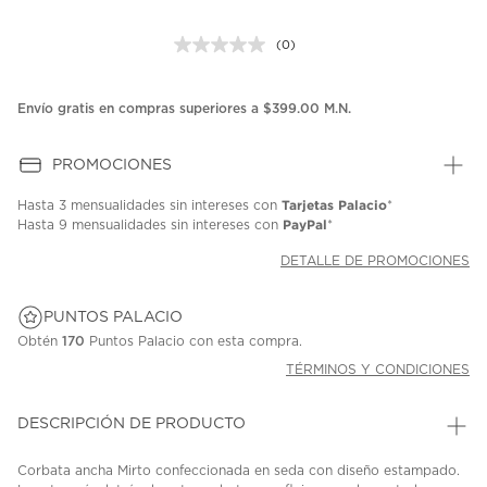
(0)
Sin
puntuación.
Enlace
en
Envío gratis en compras superiores a $399.00 M.N.
la
misma
página.
PROMOCIONES
Tarjetas Palacio
Hasta
3 mensualidades
sin intereses con
*
PayPal
Hasta
9 mensualidades
sin intereses con
*
DETALLE DE PROMOCIONES
PUNTOS PALACIO
Obtén
170
Puntos Palacio con esta compra.
TÉRMINOS Y CONDICIONES
DESCRIPCIÓN DE PRODUCTO
Corbata ancha Mirto confeccionada en seda con diseño estampado.