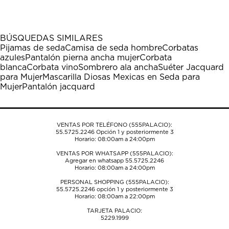
el
el
el
el
el
artículo
artículo
artículo
artículo
artículo
con
con
con
con
con
1
2
3
4
5
BÚSQUEDAS SIMILARES
estrella
estrellas.
estrellas.
estrellas.
estrellas.
Pijamas de seda
Camisa de seda hombre
Corbatas
Esta
Esta
Esta
Esta
Esta
azules
Pantalón pierna ancha mujer
Corbata
acción
acción
acción
acción
acción
blanca
Corbata vino
Sombrero ala ancha
Suéter Jacquard
abrirá
abrirá
abrirá
abrirá
abrirá
para Mujer
Mascarilla Diosas Mexicas en Seda para
el
el
el
el
el
Mujer
Pantalón jacquard
formulario
formulario
formulario
formulario
formulario
de
de
de
de
de
envío.
envío.
envío.
envío.
envío.
VENTAS POR TELÉFONO (555PALACIO):
55.5725.2246
Opción 1 y posteriormente 3
Horario: 08:00am a 24:00pm
VENTAS POR WHATSAPP (555PALACIO):
Agregar en whatsapp 55.5725.2246
Horario: 08:00am a 24:00pm
PERSONAL SHOPPING (555PALACIO):
55.5725.2246
opción 1 y posteriormente 3
Horario: 08:00am a 22:00pm
TARJETA PALACIO:
5229.1999