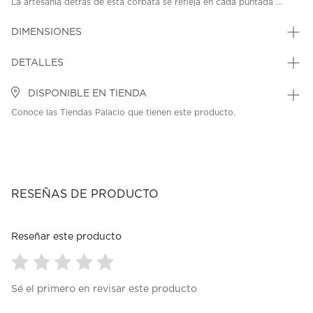
La artesanía detrás de esta corbata se refleja en cada puntada ...
DIMENSIONES
DETALLES
DISPONIBLE EN TIENDA
Conoce las Tiendas Palacio que tienen este producto.
RESEÑAS DE PRODUCTO
Reseñar este producto
Seleccionar
Seleccionar
Seleccionar
Seleccionar
Seleccionar
Sé el primero en revisar este producto
para
para
para
para
para
calificar
calificar
calificar
calificar
calificar