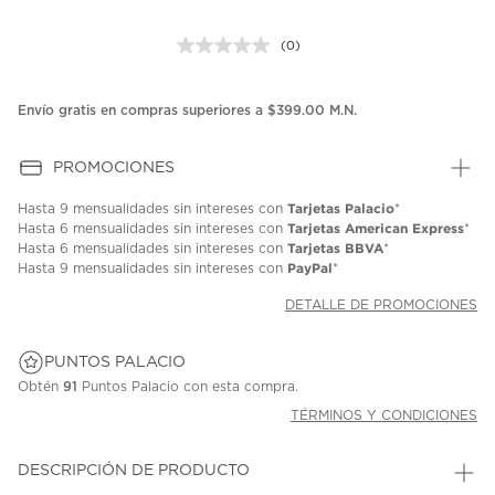
(0)
Sin
puntuación.
Enlace
en
Envío gratis en compras superiores a $399.00 M.N.
la
misma
página.
PROMOCIONES
Tarjetas Palacio
Hasta
9 mensualidades
sin intereses con
*
Tarjetas American Express
Hasta
6 mensualidades
sin intereses con
*
Tarjetas BBVA
Hasta
6 mensualidades
sin intereses con
*
PayPal
Hasta
9 mensualidades
sin intereses con
*
DETALLE DE PROMOCIONES
PUNTOS PALACIO
Obtén
91
Puntos Palacio con esta compra.
TÉRMINOS Y CONDICIONES
DESCRIPCIÓN DE PRODUCTO