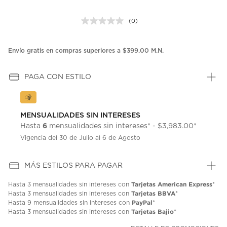
(0)
Sin
puntuación.
Enlace
en
Envío gratis en compras superiores a $399.00 M.N.
la
misma
página.
PAGA CON ESTILO
MENSUALIDADES SIN INTERESES
6
Hasta
mensualidades sin intereses* - $3,983.00*
Vigencia del 30 de Julio al 6 de Agosto
MÁS ESTILOS PARA PAGAR
Tarjetas American Express
Hasta
3 mensualidades
sin intereses con
*
Tarjetas BBVA
Hasta
3 mensualidades
sin intereses con
*
PayPal
Hasta
9 mensualidades
sin intereses con
*
Tarjetas Bajio
Hasta
3 mensualidades
sin intereses con
*