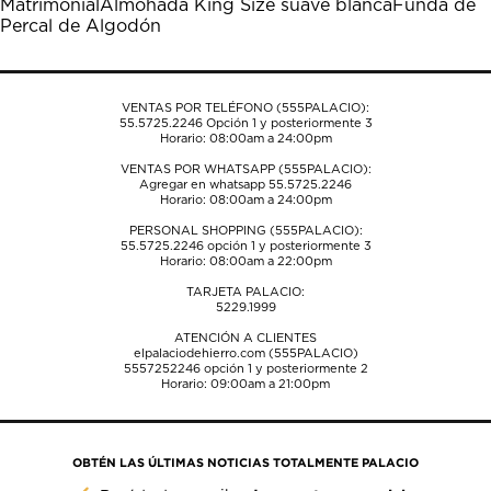
Matrimonial
Almohada King Size suave blanca
Funda de
formulario
formulario
formulario
formulario
formulario
Percal de Algodón
de
de
de
de
de
envío.
envío.
envío.
envío.
envío.
VENTAS POR TELÉFONO (555PALACIO):
55.5725.2246
Opción 1 y posteriormente 3
Horario: 08:00am a 24:00pm
VENTAS POR WHATSAPP (555PALACIO):
Agregar en whatsapp 55.5725.2246
Horario: 08:00am a 24:00pm
PERSONAL SHOPPING (555PALACIO):
55.5725.2246
opción 1 y posteriormente 3
Horario: 08:00am a 22:00pm
TARJETA PALACIO:
5229.1999
ATENCIÓN A CLIENTES
elpalaciodehierro.com (555PALACIO)
5557252246
opción 1 y posteriormente 2
Horario: 09:00am a 21:00pm
OBTÉN LAS ÚLTIMAS NOTICIAS TOTALMENTE PALACIO