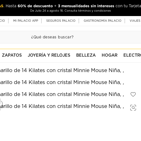
AS
60% de descuento
3 mensualidades sin intereses
. Hasta
+
con tu Tarjeta
De Julio 24 a agosto 16. Consulta términos y condiciones
CIO
MI PALACIO APP
SEGUROS PALACIO
GASTRONOMÍA PALACIO
VIAJES
ZAPATOS
JOYERÍA Y RELOJES
BELLEZA
HOGAR
ELECTR