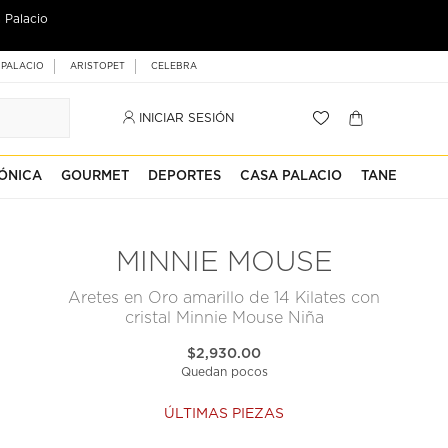
 Palacio
 PALACIO
ARISTOPET
CELEBRA
INICIAR SESIÓN
ÓNICA
GOURMET
DEPORTES
CASA PALACIO
TANE
MINNIE MOUSE
Aretes en Oro amarillo de 14 Kilates con
cristal Minnie Mouse Niña
$2,930.00
Quedan pocos
ÚLTIMAS PIEZAS