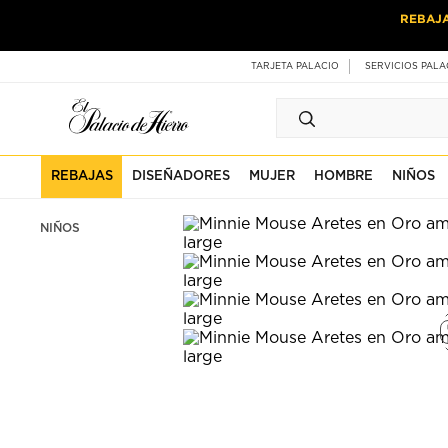
Ir
Ir
REBAJ
al
al
contenido
contenido
principal
de
TARJETA PALACIO
SERVICIOS PALA
pie
de
página
REBAJAS
DISEÑADORES
MUJER
HOMBRE
NIÑOS
NIÑOS