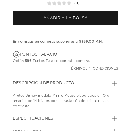
(0)
Sin
puntuación.
Enlace
AÑADIR A LA BOLSA
en
la
misma
página.
Envío gratis en compras superiores a $399.00 M.N.
PUNTOS PALACIO
Obtén
586
Puntos Palacio con esta compra.
TÉRMINOS Y CONDICIONES
DESCRIPCIÓN DE PRODUCTO
Aretes Disney modelo Minnie Mouse elaborados en Oro
amarillo de 14 Kilates con incrustación de cristal rosa a
contraste.
SKU: 45445914
MODEL: E400553ZPL.LA
ESPECIFICACIONES