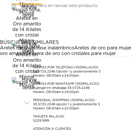
Seleccionar
Seleccionar
Seleccionar
Seleccionar
Seleccionar
Sé el primero en revisar este producto
para
para
para
para
para
calificar
calificar
calificar
calificar
calificar
el
el
el
el
el
artículo
artículo
artículo
artículo
artículo
con
con
con
con
con
1
2
3
4
5
estrella
estrellas.
estrellas.
estrellas.
estrellas.
BÚSQUEDAS SIMILARES
Esta
Esta
Esta
Esta
Esta
Aretes de oro
Mouse inalámbrico
Aretes de oro para muje
acción
acción
acción
acción
acción
oro amarillo
Pulsera de oro con cristales para mujer
abrirá
abrirá
abrirá
abrirá
abrirá
el
el
el
el
el
formulario
formulario
formulario
formulario
formulario
VENTAS POR TELÉFONO (555PALACIO):
55.5725.2246
Opción 1 y posteriormente 3
de
de
de
de
de
Horario: 08:00am a 24:00pm
envío.
envío.
envío.
envío.
envío.
VENTAS POR WHATSAPP (555PALACIO):
Agregar en whatsapp 55.5725.2246
Horario: 08:00am a 24:00pm
PERSONAL SHOPPING (555PALACIO):
55.5725.2246
opción 1 y posteriormente 3
Horario: 08:00am a 22:00pm
TARJETA PALACIO:
5229.1999
ATENCIÓN A CLIENTES