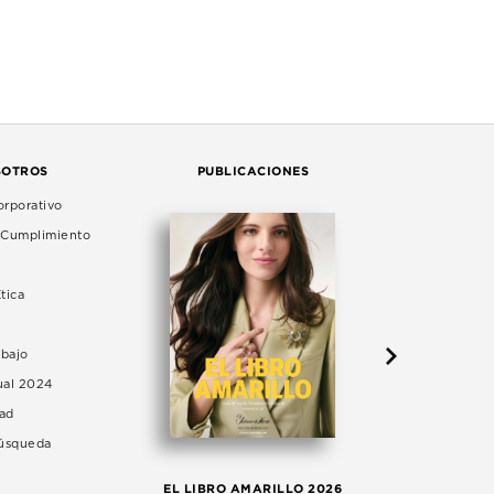
SOTROS
PUBLICACIONES
rporativo
e Cumplimiento
tica
abajo
ual 2024
dad
Búsqueda
LA 
EL LIBRO AMARILLO 2026