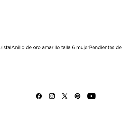
ristal
Anillo de oro amarillo talla 6 mujer
Pendientes de
f
i
p
y