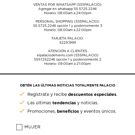
VENTAS POR WHATSAPP (555PALACIO):
Agregar en whatsapp 55.5725.2246
Horario: 08:00am a 24:00pm
PERSONAL SHOPPING (555PALACIO):
55.5725.2246
opción 1 y posteriormente 3
Horario: 08:00am a 22:00pm
TARJETA PALACIO:
5229.1999
ATENCIÓN A CLIENTES
elpalaciodehierro.com (555PALACIO)
5557252246
opción 1 y posteriormente 2
Horario: 09:00am a 21:00pm
OBTÉN LAS ÚLTIMAS NOTICIAS TOTALMENTE PALACIO
descuentos especiales
Regístrate y recibe
.
tendencias
Las últimas
y noticias.
beneficios
Promociones,
y eventos únicos.
MUJER