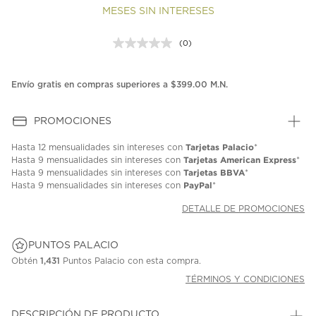
MESES SIN INTERESES
(0)
Sin
puntuación.
Enlace
en
Envío gratis en compras superiores a $399.00 M.N.
la
misma
página.
PROMOCIONES
Tarjetas Palacio
Hasta
12 mensualidades
sin intereses con
*
Tarjetas American Express
Hasta
9 mensualidades
sin intereses con
*
Tarjetas BBVA
Hasta
9 mensualidades
sin intereses con
*
PayPal
Hasta
9 mensualidades
sin intereses con
*
DETALLE DE PROMOCIONES
PUNTOS PALACIO
Obtén
1,431
Puntos Palacio con esta compra.
TÉRMINOS Y CONDICIONES
DESCRIPCIÓN DE PRODUCTO