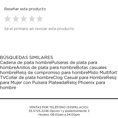
Reseñar este producto
Seleccionar
Seleccionar
Seleccionar
Seleccionar
Seleccionar
Sé el primero en revisar este producto
para
para
para
para
para
calificar
calificar
calificar
calificar
calificar
el
el
el
el
el
artículo
artículo
artículo
artículo
artículo
con
con
con
con
con
1
2
3
4
5
BÚSQUEDAS SIMILARES
estrella
estrellas.
estrellas.
estrellas.
estrellas.
Cadena de plata hombre
Pulseras de plata para
Esta
Esta
Esta
Esta
Esta
hombre
Anillos de plata para hombre
Botas casuales
acción
acción
acción
acción
acción
hombre
Reloj de compromiso para hombre
Mido Multifort
abrirá
abrirá
abrirá
abrirá
abrirá
TV
Collar de plata hombre
Clog Casual para Hombre
Reloj
el
el
el
el
el
para Mujer con Pulsera Plateada
Reloj Phoenix para
formulario
formulario
formulario
formulario
formulario
hombre
de
de
de
de
de
envío.
envío.
envío.
envío.
envío.
VENTAS POR TELÉFONO (555PALACIO):
55.5725.2246
Opción 1 y posteriormente 3
Horario: 08:00am a 24:00pm