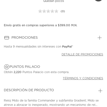
Quedan pocos
(0)
Sin
puntuación.
Enlace
en
Envío gratis en compras superiores a $399.00 M.N.
la
misma
página.
PROMOCIONES
PayPal
Hasta
9 mensualidades
sin intereses con
*
DETALLE DE PROMOCIONES
PUNTOS PALACIO
Obtén
2,220
Puntos Palacio con esta compra.
TÉRMINOS Y CONDICIONES
DESCRIPCIÓN DE PRODUCTO
Reloj Mido de la familia Commander y subfamilia Gradient; Mido se
atreve a abrazar lo inesperado, mostrando un mecanismo de rel...