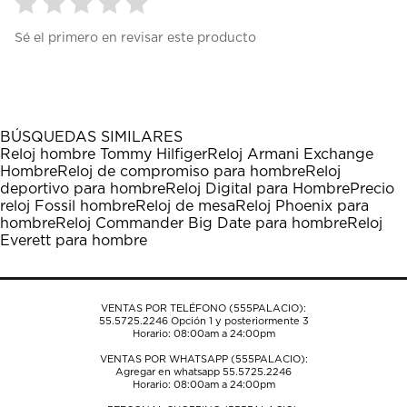
Seleccionar
Seleccionar
Seleccionar
Seleccionar
Seleccionar
Sé el primero en revisar este producto
para
para
para
para
para
calificar
calificar
calificar
calificar
calificar
el
el
el
el
el
artículo
artículo
artículo
artículo
artículo
con
con
con
con
con
1
2
3
4
5
BÚSQUEDAS SIMILARES
estrella
estrellas.
estrellas.
estrellas.
estrellas.
Reloj hombre Tommy Hilfiger
Reloj Armani Exchange
Esta
Esta
Esta
Esta
Esta
Hombre
Reloj de compromiso para hombre
Reloj
acción
acción
acción
acción
acción
deportivo para hombre
Reloj Digital para Hombre
Precio
abrirá
abrirá
abrirá
abrirá
abrirá
reloj Fossil hombre
Reloj de mesa
Reloj Phoenix para
el
el
el
el
el
hombre
Reloj Commander Big Date para hombre
Reloj
formulario
formulario
formulario
formulario
formulario
Everett para hombre
de
de
de
de
de
envío.
envío.
envío.
envío.
envío.
VENTAS POR TELÉFONO (555PALACIO):
55.5725.2246
Opción 1 y posteriormente 3
Horario: 08:00am a 24:00pm
VENTAS POR WHATSAPP (555PALACIO):
Agregar en whatsapp 55.5725.2246
Horario: 08:00am a 24:00pm