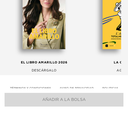
EL LIBRO AMARILLO 2026
LA GAC
DESCÁRGALO
AGOS
TÉRMINOS Y CONDICIONES
AVISO DE PRIVACIDAD
POLITICAS
AÑADIR A LA BOLSA