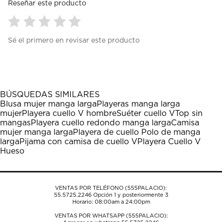
Reseñar este producto
Seleccionar
Seleccionar
Seleccionar
Seleccionar
Seleccionar
Sé el primero en revisar este producto
para
para
para
para
para
calificar
calificar
calificar
calificar
calificar
el
el
el
el
el
artículo
artículo
artículo
artículo
artículo
con
con
con
con
con
1
2
3
4
5
BÚSQUEDAS SIMILARES
estrella
estrellas.
estrellas.
estrellas.
estrellas.
Blusa mujer manga larga
Playeras manga larga
Esta
Esta
Esta
Esta
Esta
mujer
Playera cuello V hombre
Suéter cuello V
Top sin
acción
acción
acción
acción
acción
mangas
Playera cuello redondo manga larga
Camisa
abrirá
abrirá
abrirá
abrirá
abrirá
mujer manga larga
Playera de cuello Polo de manga
el
el
el
el
el
larga
Pijama con camisa de cuello V
Playera Cuello V
formulario
formulario
formulario
formulario
formulario
Hueso
de
de
de
de
de
envío.
envío.
envío.
envío.
envío.
VENTAS POR TELÉFONO (555PALACIO):
55.5725.2246
Opción 1 y posteriormente 3
Horario: 08:00am a 24:00pm
VENTAS POR WHATSAPP (555PALACIO):