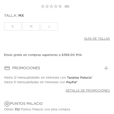
(0)
Sin
puntuación.
TALLA:
MX
Enlace
en
la
S
M
L
misma
página.
GUÍA DE TALLAS
Envío gratis en compras superiores a $399.00 M.N.
PROMOCIONES
Tarjetas Palacio
Hasta
12 mensualidades
sin intereses con
*
PayPal
Hasta
9 mensualidades
sin intereses con
*
DETALLE DE PROMOCIONES
PUNTOS PALACIO
Obtén
352
Puntos Palacio con esta compra.