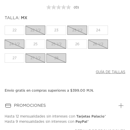
(0)
Sin
puntuación.
TALLA:
MX
Enlace
en
la
22
22 1/2
23
23 1/2
24
misma
página.
24 1/2
25
25 1/2
26
26 1/2
27
27 1/2
28
GUÍA DE TALLAS
Envío gratis en compras superiores a $399.00 M.N.
PROMOCIONES
Tarjetas Palacio
Hasta
12 mensualidades
sin intereses con
*
PayPal
Hasta
9 mensualidades
sin intereses con
*