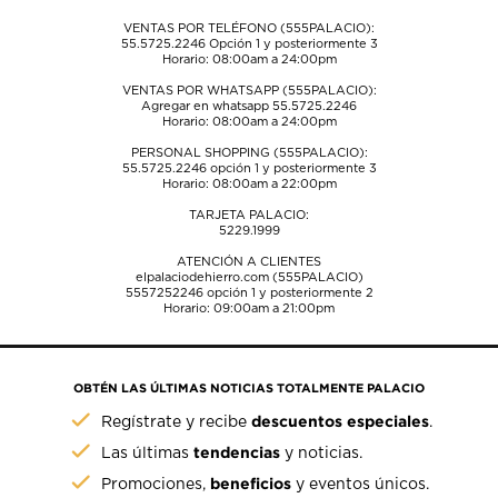
VENTAS POR TELÉFONO (555PALACIO):
55.5725.2246
Opción 1 y posteriormente 3
Horario: 08:00am a 24:00pm
VENTAS POR WHATSAPP (555PALACIO):
Agregar en whatsapp 55.5725.2246
Horario: 08:00am a 24:00pm
PERSONAL SHOPPING (555PALACIO):
55.5725.2246
opción 1 y posteriormente 3
Horario: 08:00am a 22:00pm
TARJETA PALACIO:
5229.1999
ATENCIÓN A CLIENTES
elpalaciodehierro.com (555PALACIO)
5557252246
opción 1 y posteriormente 2
Horario: 09:00am a 21:00pm
OBTÉN LAS ÚLTIMAS NOTICIAS TOTALMENTE PALACIO
descuentos especiales
Regístrate y recibe
.
tendencias
Las últimas
y noticias.
beneficios
Promociones,
y eventos únicos.