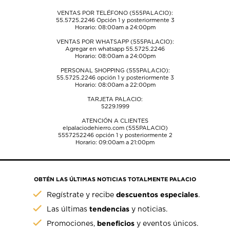
VENTAS POR TELÉFONO (555PALACIO):
55.5725.2246
Opción 1 y posteriormente 3
Horario: 08:00am a 24:00pm
VENTAS POR WHATSAPP (555PALACIO):
Agregar en whatsapp 55.5725.2246
Horario: 08:00am a 24:00pm
PERSONAL SHOPPING (555PALACIO):
55.5725.2246
opción 1 y posteriormente 3
Horario: 08:00am a 22:00pm
TARJETA PALACIO:
5229.1999
ATENCIÓN A CLIENTES
elpalaciodehierro.com (555PALACIO)
5557252246
opción 1 y posteriormente 2
Horario: 09:00am a 21:00pm
OBTÉN LAS ÚLTIMAS NOTICIAS TOTALMENTE PALACIO
descuentos especiales
Regístrate y recibe
.
tendencias
Las últimas
y noticias.
beneficios
Promociones,
y eventos únicos.