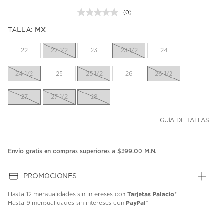
(0)
Sin
puntuación.
TALLA:
MX
Enlace
en
la
22
22 1/2
23
23 1/2
24
misma
página.
24 1/2
25
25 1/2
26
26 1/2
27
27 1/2
28
GUÍA DE TALLAS
Envío gratis en compras superiores a $399.00 M.N.
PROMOCIONES
Tarjetas Palacio
Hasta
12 mensualidades
sin intereses con
*
PayPal
Hasta
9 mensualidades
sin intereses con
*