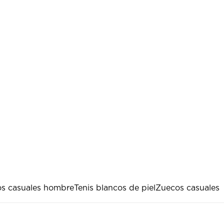
os casuales hombre
Tenis blancos de piel
Zuecos casuales