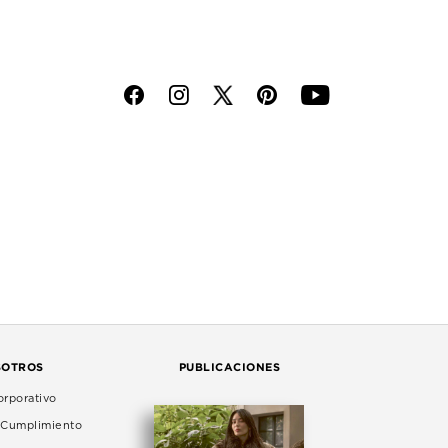
f
i
p
y
SOTROS
PUBLICACIONES
rporativo
e Cumplimiento