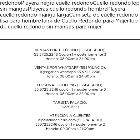
redondo
Playera negra cuello redondo
Cuello redondo
Top
acción
acción
acción
acción
acción
sin mangas
Playeras cuello redondo hombre
Playera
abrirá
abrirá
abrirá
abrirá
abrirá
cuello redondo manga larga
Camiseta de cuello redondo
el
el
el
el
el
lisa para hombre
Tank de Cuello Redondo para Mujer
Top
formulario
formulario
formulario
formulario
formulario
de cuello redondo sin mangas para mujer
de
de
de
de
de
envío.
envío.
envío.
envío.
envío.
VENTAS POR TELÉFONO (555PALACIO):
55.5725.2246
Opción 1 y posteriormente 3
Horario: 08:00am a 24:00pm
VENTAS POR WHATSAPP (555PALACIO):
Agregar en whatsapp 55.5725.2246
Horario: 08:00am a 24:00pm
PERSONAL SHOPPING (555PALACIO):
55.5725.2246
opción 1 y posteriormente 3
Horario: 08:00am a 22:00pm
TARJETA PALACIO:
5229.1999
ATENCIÓN A CLIENTES
elpalaciodehierro.com (555PALACIO)
5557252246
opción 1 y posteriormente 2
Horario: 09:00am a 21:00pm