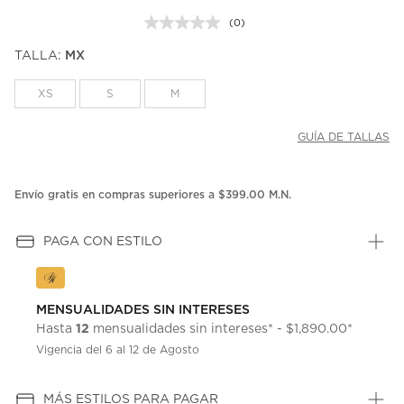
(0)
Sin
puntuación.
TALLA:
MX
Enlace
en
la
XS
S
M
misma
página.
GUÍA DE TALLAS
Envío gratis en compras superiores a $399.00 M.N.
PAGA CON ESTILO
MENSUALIDADES SIN INTERESES
12
Hasta
mensualidades sin intereses* - $1,890.00*
Vigencia del 6 al 12 de Agosto
MÁS ESTILOS PARA PAGAR