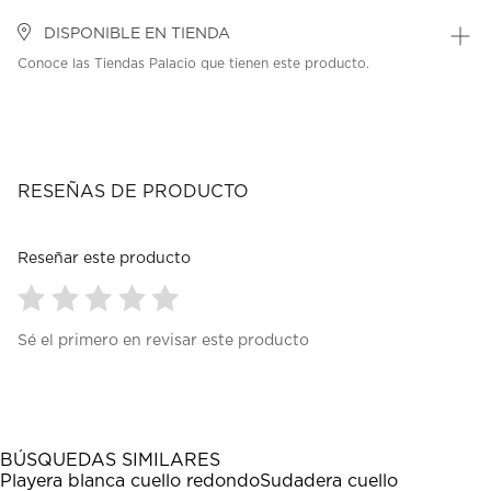
DISPONIBLE EN TIENDA
Conoce las Tiendas Palacio que tienen este producto.
RESEÑAS DE PRODUCTO
Reseñar este producto
Seleccionar
Seleccionar
Seleccionar
Seleccionar
Seleccionar
Sé el primero en revisar este producto
para
para
para
para
para
calificar
calificar
calificar
calificar
calificar
el
el
el
el
el
artículo
artículo
artículo
artículo
artículo
con
con
con
con
con
1
2
3
4
5
BÚSQUEDAS SIMILARES
estrella
estrellas.
estrellas.
estrellas.
estrellas.
Playera blanca cuello redondo
Sudadera cuello
Esta
Esta
Esta
Esta
Esta