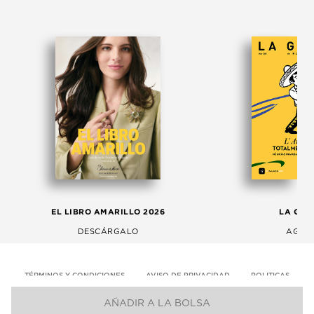
EL LIBRO AMARILLO 2026
LA GAC
DESCÁRGALO
AGOS
TÉRMINOS Y CONDICIONES
AVISO DE PRIVACIDAD
POLITICAS
AÑADIR A LA BOLSA