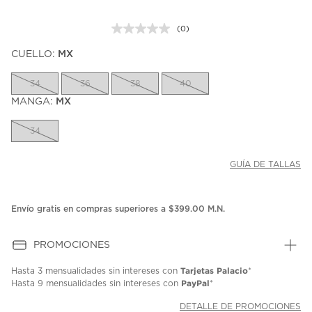
(0)
Sin
puntuación.
CUELLO:
MX
Enlace
en
la
34
36
38
40
misma
página.
MANGA:
MX
34
GUÍA DE TALLAS
Envío gratis en compras superiores a $399.00 M.N.
PROMOCIONES
Tarjetas Palacio
Hasta
3 mensualidades
sin intereses con
*
PayPal
Hasta
9 mensualidades
sin intereses con
*
DETALLE DE PROMOCIONES