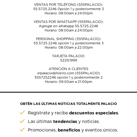
VENTAS POR TELÉFONO (555PALACIO):
55.5725.2246
Opción 1 y posteriormente 3
Horario: 08:00am a 24:00pm
VENTAS POR WHATSAPP (555PALACIO):
Agregar en whatsapp 55.5725.2246
Horario: 08:00am a 24:00pm
PERSONAL SHOPPING (555PALACIO):
55.5725.2246
opción 1 y posteriormente 3
Horario: 08:00am a 22:00pm
TARJETA PALACIO:
5229.1999
ATENCIÓN A CLIENTES
elpalaciodehierro.com (555PALACIO)
5557252246
opción 1 y posteriormente 2
Horario: 09:00am a 21:00pm
OBTÉN LAS ÚLTIMAS NOTICIAS TOTALMENTE PALACIO
descuentos especiales
Regístrate y recibe
.
tendencias
Las últimas
y noticias.
beneficios
Promociones,
y eventos únicos.