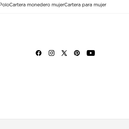
Polo
Cartera monedero mujer
Cartera para mujer
f
i
p
y