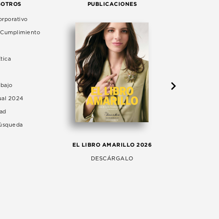
SOTROS
PUBLICACIONES
rporativo
e Cumplimiento
tica
abajo
ual 2024
dad
Búsqueda
LA 
EL LIBRO AMARILLO 2026
AG
DESCÁRGALO