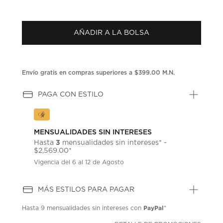
puntuación.
Enlace
en
la
AÑADIR A LA BOLSA
misma
página.
Envío gratis en compras superiores a $399.00 M.N.
PAGA CON ESTILO
MENSUALIDADES SIN INTERESES
3
Hasta
mensualidades sin intereses* -
$2,569.00*
Vigencia del 6 al 12 de Agosto
MÁS ESTILOS PARA PAGAR
PayPal
Hasta
9 mensualidades
sin intereses con
*