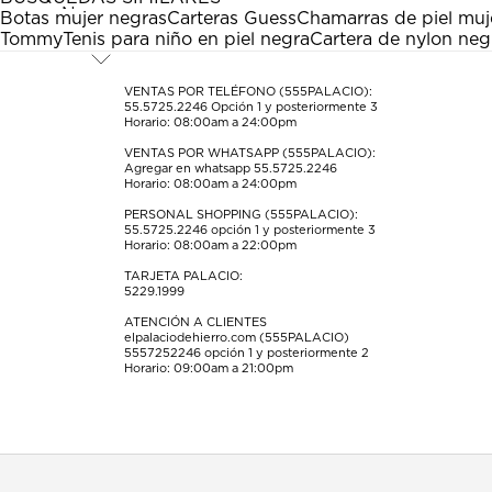
Esta
Esta
Esta
Esta
Esta
Botas mujer negras
Carteras Guess
Chamarras de piel muj
acción
acción
acción
acción
acción
Tommy
Tenis para niño en piel negra
Cartera de nylon neg
abrirá
abrirá
abrirá
abrirá
abrirá
el
el
el
el
el
formulario
formulario
formulario
formulario
formulario
VENTAS POR TELÉFONO (555PALACIO):
55.5725.2246
Opción 1 y posteriormente 3
de
de
de
de
de
Horario: 08:00am a 24:00pm
envío.
envío.
envío.
envío.
envío.
VENTAS POR WHATSAPP (555PALACIO):
Agregar en whatsapp 55.5725.2246
Horario: 08:00am a 24:00pm
PERSONAL SHOPPING (555PALACIO):
55.5725.2246
opción 1 y posteriormente 3
Horario: 08:00am a 22:00pm
TARJETA PALACIO:
5229.1999
ATENCIÓN A CLIENTES
elpalaciodehierro.com (555PALACIO)
5557252246
opción 1 y posteriormente 2
Horario: 09:00am a 21:00pm