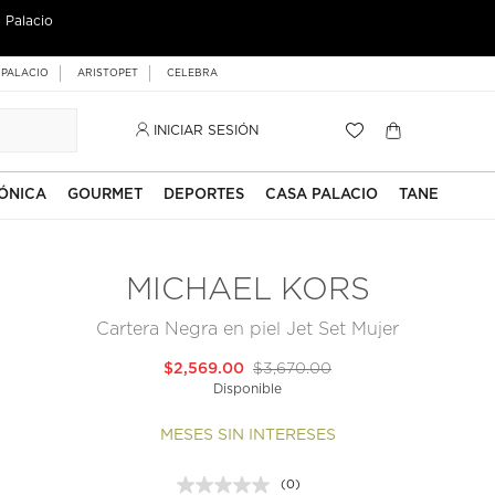
 Palacio
 PALACIO
ARISTOPET
CELEBRA
INICIAR SESIÓN
ÓNICA
GOURMET
DEPORTES
CASA PALACIO
TANE
MICHAEL KORS
Cartera Negra en piel Jet Set Mujer
$2,569.00
$3,670.00
Disponible
MESES SIN INTERESES
(0)
Sin