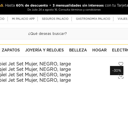
AS
60% de descuento
3 mensualidades sin intereses
. Hasta
+
con tu Tarjeta
De Julio 24 a agosto 16. Consulta términos y condiciones
CIO
MI PALACIO APP
SEGUROS PALACIO
GASTRONOMÍA PALACIO
VIAJES
ZAPATOS
JOYERÍA Y RELOJES
BELLEZA
HOGAR
ELECTR
-30%