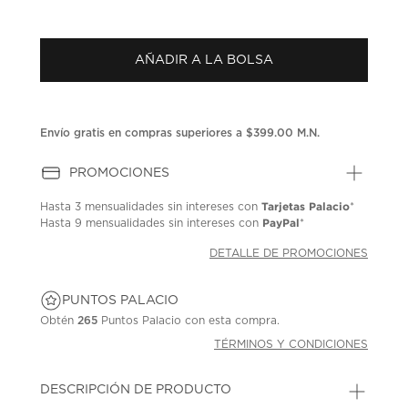
puntuación.
Enlace
en
la
AÑADIR A LA BOLSA
misma
página.
Envío gratis en compras superiores a $399.00 M.N.
PROMOCIONES
Tarjetas Palacio
Hasta
3 mensualidades
sin intereses con
*
PayPal
Hasta
9 mensualidades
sin intereses con
*
DETALLE DE PROMOCIONES
PUNTOS PALACIO
Obtén
265
Puntos Palacio con esta compra.
TÉRMINOS Y CONDICIONES
DESCRIPCIÓN DE PRODUCTO