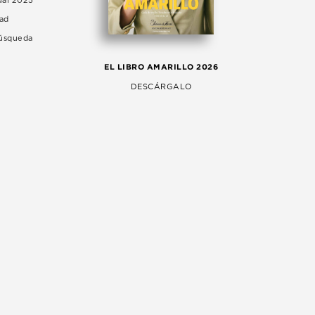
ual 2025
dad
Búsqueda
LA 
EL LIBRO AMARILLO 2026
AG
DESCÁRGALO