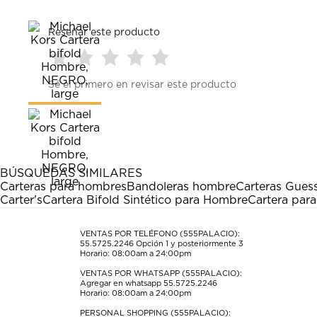
Reseñar este producto
Seleccionar
Seleccionar
Seleccionar
Seleccionar
Seleccionar
Sé el primero en revisar este producto
para
para
para
para
para
calificar
calificar
calificar
calificar
calificar
el
el
el
el
el
artículo
artículo
artículo
artículo
artículo
con
con
con
con
con
1
2
3
4
5
estrella
estrellas.
estrellas.
estrellas.
estrellas.
BÚSQUEDAS SIMILARES
Esta
Esta
Esta
Esta
Esta
Carteras para hombres
Bandoleras hombre
Carteras Gues
acción
acción
acción
acción
acción
Carter's
Cartera Bifold Sintético para Hombre
Cartera par
abrirá
abrirá
abrirá
abrirá
abrirá
el
el
el
el
el
formulario
formulario
formulario
formulario
formulario
VENTAS POR TELÉFONO (555PALACIO):
55.5725.2246
Opción 1 y posteriormente 3
de
de
de
de
de
Horario: 08:00am a 24:00pm
envío.
envío.
envío.
envío.
envío.
VENTAS POR WHATSAPP (555PALACIO):
Agregar en whatsapp 55.5725.2246
Horario: 08:00am a 24:00pm
PERSONAL SHOPPING (555PALACIO):