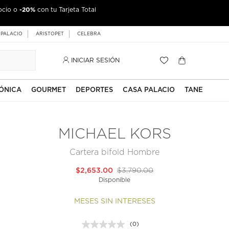
-20%
ocio o
con tu Tarjeta Total
 PALACIO
ARISTOPET
CELEBRA
INICIAR SESIÓN
ÓNICA
GOURMET
DEPORTES
CASA PALACIO
TANE
MICHAEL KORS
Cartera bifold Hombre
$2,653.00
$3,790.00
Disponible
MESES SIN INTERESES
(0)
Sin