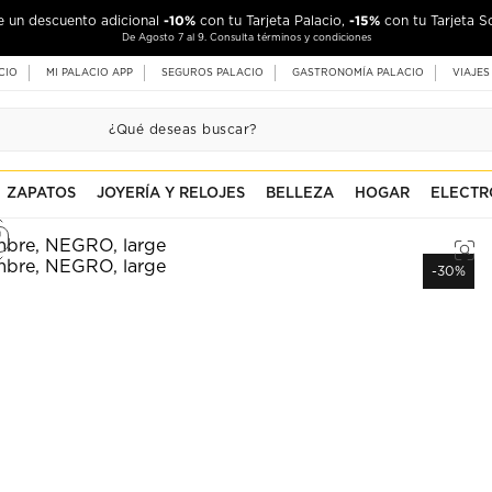
-10%
-15%
de un descuento adicional
con tu Tarjeta Palacio,
con tu Tarjeta S
De Agosto 7 al 9. Consulta términos y condiciones
CIO
MI PALACIO APP
SEGUROS PALACIO
GASTRONOMÍA PALACIO
VIAJES
ZAPATOS
JOYERÍA Y RELOJES
BELLEZA
HOGAR
ELECTR
-30%