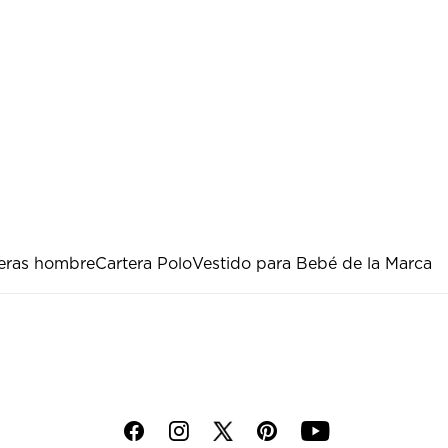
teras hombre
Cartera Polo
Vestido para Bebé de la Marca
f
i
p
y