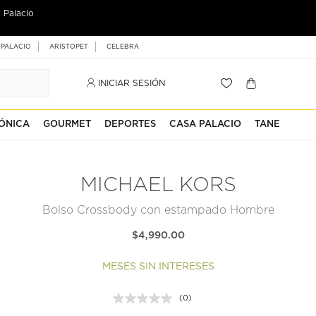
 Palacio
 PALACIO
ARISTOPET
CELEBRA
INICIAR SESIÓN
ÓNICA
GOURMET
DEPORTES
CASA PALACIO
TANE
MICHAEL KORS
Bolso Crossbody con estampado Hombre
$4,990.00
MESES SIN INTERESES
(0)
Sin
puntuación.