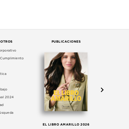
SOTROS
PUBLICACIONES
rporativo
e Cumplimiento
tica
abajo
ual 2024
dad
Búsqueda
LA 
EL LIBRO AMARILLO 2026
AG