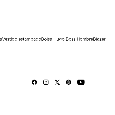
a
Vestido estampado
Bolsa Hugo Boss Hombre
Blazer
f
i
p
y