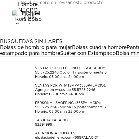
Sé el primero en revisar este producto
para
para
para
para
para
calificar
calificar
calificar
calificar
calificar
el
el
el
el
el
artículo
artículo
artículo
artículo
artículo
con
con
con
con
con
1
2
3
4
5
estrella
estrellas.
estrellas.
estrellas.
estrellas.
BÚSQUEDAS SIMILARES
Esta
Esta
Esta
Esta
Esta
Bolsas de hombro para mujer
Bolsas cuadra hombre
Pant
acción
acción
acción
acción
acción
estampado para hombre
Suéter con Estampado
Bolsa mi
abrirá
abrirá
abrirá
abrirá
abrirá
el
el
el
el
el
formulario
formulario
formulario
formulario
formulario
VENTAS POR TELÉFONO (555PALACIO):
55.5725.2246
Opción 1 y posteriormente 3
de
de
de
de
de
Horario: 08:00am a 24:00pm
envío.
envío.
envío.
envío.
envío.
VENTAS POR WHATSAPP (555PALACIO):
Agregar en whatsapp 55.5725.2246
Horario: 08:00am a 24:00pm
PERSONAL SHOPPING (555PALACIO):
55.5725.2246
opción 1 y posteriormente 3
Horario: 08:00am a 22:00pm
TARJETA PALACIO:
5229.1999
ATENCIÓN A CLIENTES
elpalaciodehierro.com (555PALACIO)