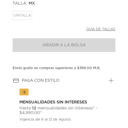
TALLA:
MX
Enlace
en
la
UNITALLA
misma
página.
GUÍA DE TALLAS
AÑADIR A LA BOLSA
Envío gratis en compras superiores a $399.00 M.N.
PAGA CON ESTILO
MENSUALIDADES SIN INTERESES
12
Hasta
mensualidades sin intereses* -
$4,990.00*
Vigencia del 6 al 12 de Agosto