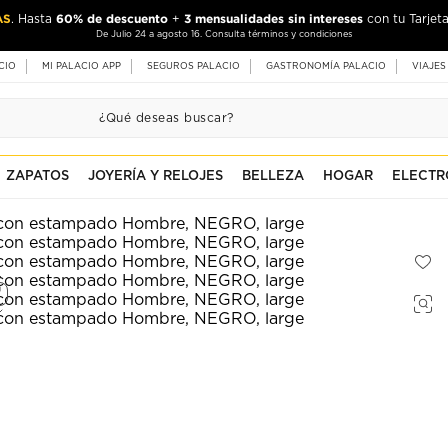
AS
60% de descuento
3 mensualidades sin intereses
. Hasta
+
con tu Tarjeta
De Julio 24 a agosto 16. Consulta términos y condiciones
CIO
MI PALACIO APP
SEGUROS PALACIO
GASTRONOMÍA PALACIO
VIAJES
ZAPATOS
JOYERÍA Y RELOJES
BELLEZA
HOGAR
ELECTR