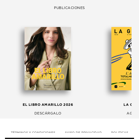
PUBLICACIONES
EL LIBRO AMARILLO 2026
LA GAC
DESCÁRGALO
AGOS
TÉRMINOS Y CONDICIONES
AVISO DE PRIVACIDAD
POLITICAS