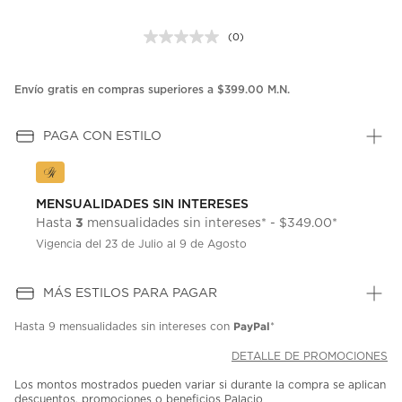
(0)
Sin
puntuación.
Enlace
en
Envío gratis en compras superiores a $399.00 M.N.
la
misma
página.
PAGA CON ESTILO
MENSUALIDADES SIN INTERESES
3
Hasta
mensualidades sin intereses* - $349.00*
Vigencia del 23 de Julio al 9 de Agosto
MÁS ESTILOS PARA PAGAR
PayPal
Hasta
9 mensualidades
sin intereses con
*
DETALLE DE PROMOCIONES
Los montos mostrados pueden variar si durante la compra se aplican
descuentos, promociones o beneficios Palacio