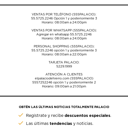
formulario
formulario
formulario
formulario
formulario
de
de
de
de
de
envío.
envío.
envío.
envío.
envío.
VENTAS POR TELÉFONO (555PALACIO):
55.5725.2246
Opción 1 y posteriormente 3
Horario: 08:00am a 24:00pm
VENTAS POR WHATSAPP (555PALACIO):
Agregar en whatsapp 55.5725.2246
Horario: 08:00am a 24:00pm
PERSONAL SHOPPING (555PALACIO):
55.5725.2246
opción 1 y posteriormente 3
Horario: 08:00am a 22:00pm
TARJETA PALACIO:
5229.1999
ATENCIÓN A CLIENTES
elpalaciodehierro.com (555PALACIO)
5557252246
opción 1 y posteriormente 2
Horario: 09:00am a 21:00pm
OBTÉN LAS ÚLTIMAS NOTICIAS TOTALMENTE PALACIO
descuentos especiales
Regístrate y recibe
.
tendencias
Las últimas
y noticias.