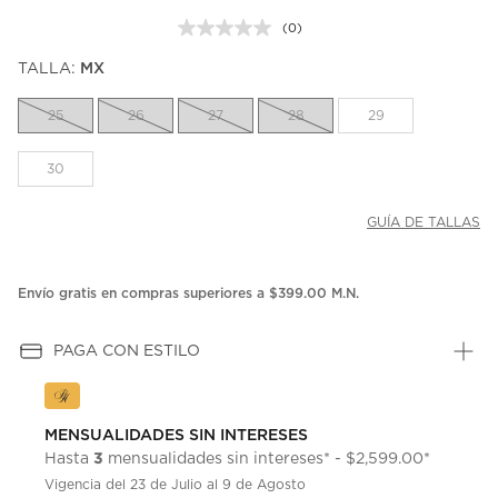
(0)
Sin
puntuación.
TALLA:
MX
Enlace
en
la
25
26
27
28
29
misma
página.
30
GUÍA DE TALLAS
Envío gratis en compras superiores a $399.00 M.N.
PAGA CON ESTILO
MENSUALIDADES SIN INTERESES
3
Hasta
mensualidades sin intereses* - $2,599.00*
Vigencia del 23 de Julio al 9 de Agosto