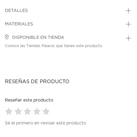
DETALLES
MATERIALES
DISPONIBLE EN TIENDA
Conoce las Tiendas Palacio que tienen este producto.
RESEÑAS DE PRODUCTO
Reseñar este producto
Seleccionar
Seleccionar
Seleccionar
Seleccionar
Seleccionar
Sé el primero en revisar este producto
para
para
para
para
para
calificar
calificar
calificar
calificar
calificar
el
el
el
el
el