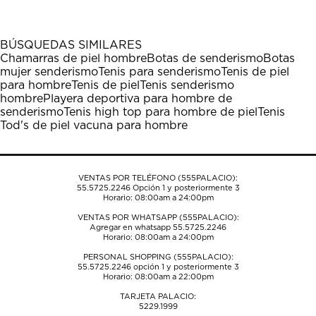
artículo
artículo
artículo
artículo
artículo
con
con
con
con
con
1
2
3
4
5
BÚSQUEDAS SIMILARES
estrella
estrellas.
estrellas.
estrellas.
estrellas.
Chamarras de piel hombre
Botas de senderismo
Botas
Esta
Esta
Esta
Esta
Esta
mujer senderismo
Tenis para senderismo
Tenis de piel
acción
acción
acción
acción
acción
para hombre
Tenis de piel
Tenis senderismo
abrirá
abrirá
abrirá
abrirá
abrirá
hombre
Playera deportiva para hombre de
el
el
el
el
el
senderismo
Tenis high top para hombre de piel
Tenis
formulario
formulario
formulario
formulario
formulario
Tod's de piel vacuna para hombre
de
de
de
de
de
envío.
envío.
envío.
envío.
envío.
VENTAS POR TELÉFONO (555PALACIO):
55.5725.2246
Opción 1 y posteriormente 3
Horario: 08:00am a 24:00pm
VENTAS POR WHATSAPP (555PALACIO):
Agregar en whatsapp 55.5725.2246
Horario: 08:00am a 24:00pm
PERSONAL SHOPPING (555PALACIO):
55.5725.2246
opción 1 y posteriormente 3
Horario: 08:00am a 22:00pm
TARJETA PALACIO:
5229.1999