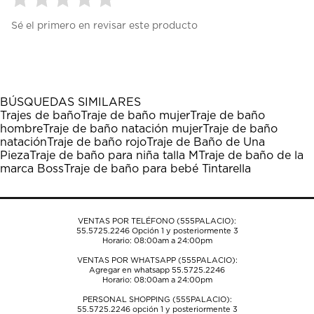
Seleccionar
Seleccionar
Seleccionar
Seleccionar
Seleccionar
Sé el primero en revisar este producto
para
para
para
para
para
calificar
calificar
calificar
calificar
calificar
el
el
el
el
el
artículo
artículo
artículo
artículo
artículo
con
con
con
con
con
1
2
3
4
5
BÚSQUEDAS SIMILARES
estrella
estrellas.
estrellas.
estrellas.
estrellas.
Trajes de baño
Traje de baño mujer
Traje de baño
Esta
Esta
Esta
Esta
Esta
hombre
Traje de baño natación mujer
Traje de baño
acción
acción
acción
acción
acción
natación
Traje de baño rojo
Traje de Baño de Una
abrirá
abrirá
abrirá
abrirá
abrirá
Pieza
Traje de baño para niña talla M
Traje de baño de la
el
el
el
el
el
marca Boss
Traje de baño para bebé Tintarella
formulario
formulario
formulario
formulario
formulario
de
de
de
de
de
envío.
envío.
envío.
envío.
envío.
VENTAS POR TELÉFONO (555PALACIO):
55.5725.2246
Opción 1 y posteriormente 3
Horario: 08:00am a 24:00pm
VENTAS POR WHATSAPP (555PALACIO):
Agregar en whatsapp 55.5725.2246
Horario: 08:00am a 24:00pm
PERSONAL SHOPPING (555PALACIO):
55.5725.2246
opción 1 y posteriormente 3