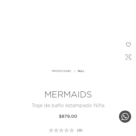
PROMOCIONES
NULL
MERMAIDS
Traje de baño estampado Niña
$879.00
(0)
Sin