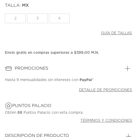
puntuación.
TALLA:
MX
Enlace
en
la
2
3
4
misma
página.
GUÍA DE TALLAS
Envío gratis en compras superiores a $399.00 M.N.
PROMOCIONES
PayPal
Hasta
9 mensualidades
sin intereses con
*
DETALLE DE PROMOCIONES
PUNTOS PALACIO
Obtén
88
Puntos Palacio con esta compra.
TÉRMINOS Y CONDICIONES
DESCRIPCIÓN DE PRODUCTO