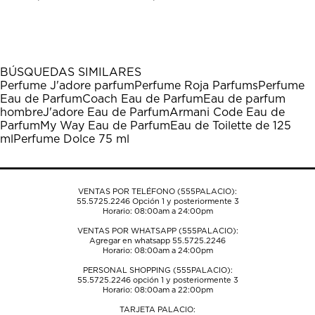
calificar
calificar
calificar
calificar
calificar
el
el
el
el
el
artículo
artículo
artículo
artículo
artículo
con
con
con
con
con
1
2
3
4
5
BÚSQUEDAS SIMILARES
estrella
estrellas.
estrellas.
estrellas.
estrellas.
Perfume J'adore parfum
Perfume Roja Parfums
Perfume
Esta
Esta
Esta
Esta
Esta
Eau de Parfum
Coach Eau de Parfum
Eau de parfum
acción
acción
acción
acción
acción
hombre
J'adore Eau de Parfum
Armani Code Eau de
abrirá
abrirá
abrirá
abrirá
abrirá
Parfum
My Way Eau de Parfum
Eau de Toilette de 125
el
el
el
el
el
ml
Perfume Dolce 75 ml
formulario
formulario
formulario
formulario
formulario
de
de
de
de
de
envío.
envío.
envío.
envío.
envío.
VENTAS POR TELÉFONO (555PALACIO):
55.5725.2246
Opción 1 y posteriormente 3
Horario: 08:00am a 24:00pm
VENTAS POR WHATSAPP (555PALACIO):
Agregar en whatsapp 55.5725.2246
Horario: 08:00am a 24:00pm
PERSONAL SHOPPING (555PALACIO):
55.5725.2246
opción 1 y posteriormente 3
Horario: 08:00am a 22:00pm
TARJETA PALACIO: