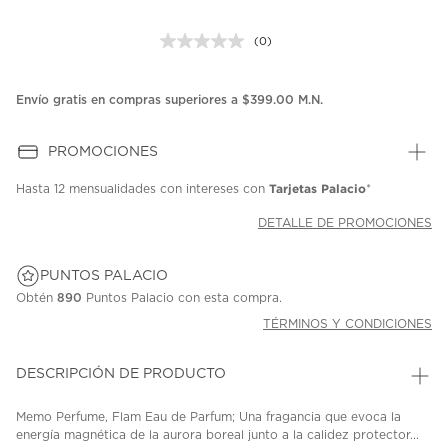
(0)
Sin
puntuación.
Enlace
en
Envío gratis en compras superiores a $399.00 M.N.
la
misma
página.
PROMOCIONES
Tarjetas Palacio
Hasta
12 mensualidades
con intereses con
*
DETALLE DE PROMOCIONES
PUNTOS PALACIO
Obtén
890
Puntos Palacio con esta compra.
TÉRMINOS Y CONDICIONES
DESCRIPCIÓN DE PRODUCTO
Memo Perfume, Flam Eau de Parfum; Una fragancia que evoca la
energía magnética de la aurora boreal junto a la calidez protector...