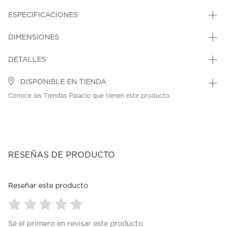
ESPECIFICACIONES
DIMENSIONES
DETALLES
DISPONIBLE EN TIENDA
Conoce las Tiendas Palacio que tienen este producto.
RESEÑAS DE PRODUCTO
Reseñar este producto
Seleccionar
Seleccionar
Seleccionar
Seleccionar
Seleccionar
Sé el primero en revisar este producto
para
para
para
para
para