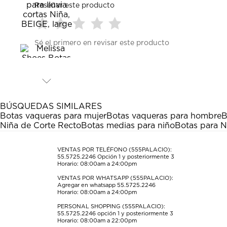
Reseñar este producto
Seleccionar
Seleccionar
Seleccionar
Seleccionar
Seleccionar
Sé el primero en revisar este producto
para
para
para
para
para
calificar
calificar
calificar
calificar
calificar
el
el
el
el
el
artículo
artículo
artículo
artículo
artículo
con
con
con
con
con
1
2
3
4
5
estrella
estrellas.
estrellas.
estrellas.
estrellas.
BÚSQUEDAS SIMILARES
Esta
Esta
Esta
Esta
Esta
Botas vaqueras para mujer
Botas vaqueras para hombre
B
acción
acción
acción
acción
acción
Niña de Corte Recto
Botas medias para niño
Botas para N
abrirá
abrirá
abrirá
abrirá
abrirá
el
el
el
el
el
formulario
formulario
formulario
formulario
formulario
VENTAS POR TELÉFONO (555PALACIO):
55.5725.2246
Opción 1 y posteriormente 3
de
de
de
de
de
Horario: 08:00am a 24:00pm
envío.
envío.
envío.
envío.
envío.
VENTAS POR WHATSAPP (555PALACIO):
Agregar en whatsapp 55.5725.2246
Horario: 08:00am a 24:00pm
PERSONAL SHOPPING (555PALACIO):
55.5725.2246
opción 1 y posteriormente 3
Horario: 08:00am a 22:00pm