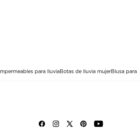
Impermeables para lluvia
Botas de lluvia mujer
Blusa para
f
i
p
y