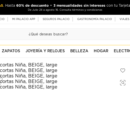
AS
60% de descuento
3 mensualidades sin intereses
. Hasta
+
con tu Tarjeta
De Julio 24 a agosto 16. Consulta términos y condiciones
CIO
MI PALACIO APP
SEGUROS PALACIO
GASTRONOMÍA PALACIO
VIAJES
ZAPATOS
JOYERÍA Y RELOJES
BELLEZA
HOGAR
ELECTR