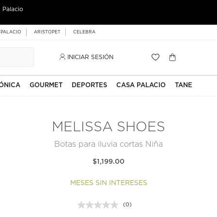
 Palacio
 PALACIO
ARISTOPET
CELEBRA
INICIAR SESIÓN
ÓNICA
GOURMET
DEPORTES
CASA PALACIO
TANE
MELISSA SHOES
Botas para lluvia cortas Niña
$1,199.00
MESES SIN INTERESES
(0)
Sin
puntuación.