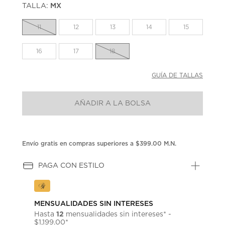
TALLA:
MX
Enlace
en
la
11
12
13
14
15
misma
página.
16
17
18
GUÍA DE TALLAS
AÑADIR A LA BOLSA
Envío gratis en compras superiores a $399.00 M.N.
PAGA CON ESTILO
MENSUALIDADES SIN INTERESES
12
Hasta
mensualidades sin intereses* -
$1,199.00*