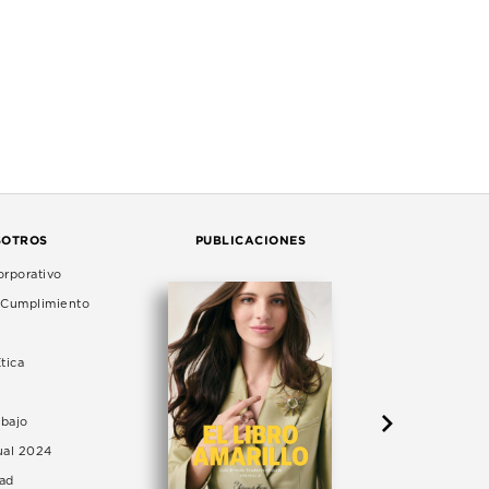
SOTROS
PUBLICACIONES
rporativo
e Cumplimiento
tica
abajo
ual 2024
dad