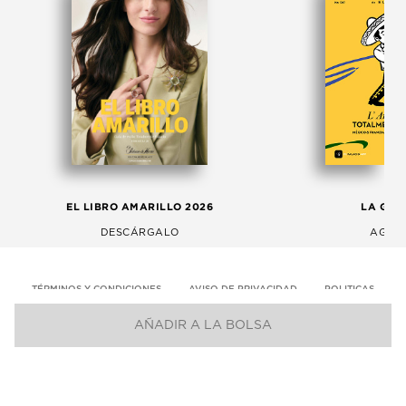
EL LIBRO AMARILLO 2026
LA GAC
DESCÁRGALO
AGOS
TÉRMINOS Y CONDICIONES
AVISO DE PRIVACIDAD
POLITICAS
AÑADIR A LA BOLSA