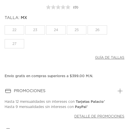
(0)
Sin
puntuación.
TALLA:
MX
Enlace
en
la
22
23
24
25
26
misma
página.
27
GUÍA DE TALLAS
Envío gratis en compras superiores a $399.00 M.N.
PROMOCIONES
Tarjetas Palacio
Hasta
12 mensualidades
sin intereses con
*
PayPal
Hasta
9 mensualidades
sin intereses con
*
DETALLE DE PROMOCIONES