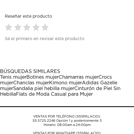
Reseñar este producto
Seleccionar
Seleccionar
Seleccionar
Seleccionar
Seleccionar
Sé el primero en revisar este producto
para
para
para
para
para
calificar
calificar
calificar
calificar
calificar
el
el
el
el
el
artículo
artículo
artículo
artículo
artículo
con
con
con
con
con
1
2
3
4
5
BÚSQUEDAS SIMILARES
estrella
estrellas.
estrellas.
estrellas.
estrellas.
Tenis mujer
Botines mujer
Chamarras mujer
Crocs
Esta
Esta
Esta
Esta
Esta
mujer
Chanclas mujer
Kimono mujer
Adidas Gazelle
acción
acción
acción
acción
acción
mujer
Sandalia piel hebilla mujer
Cinturón de Piel Sin
abrirá
abrirá
abrirá
abrirá
abrirá
Hebilla
Flats de Moda Casual para Mujer
el
el
el
el
el
formulario
formulario
formulario
formulario
formulario
de
de
de
de
de
envío.
envío.
envío.
envío.
envío.
VENTAS POR TELÉFONO (555PALACIO):
55.5725.2246
Opción 1 y posteriormente 3
Horario: 08:00am a 24:00pm
VENTAS POR WHATSAPP (555PALACIO):