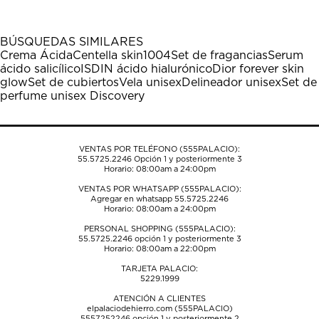
artículo
artículo
artículo
artículo
artículo
con
con
con
con
con
1
2
3
4
5
BÚSQUEDAS SIMILARES
estrella
estrellas.
estrellas.
estrellas.
estrellas.
Crema Ácida
Centella skin1004
Set de fragancias
Serum
Esta
Esta
Esta
Esta
Esta
ácido salicílico
ISDIN ácido hialurónico
Dior forever skin
acción
acción
acción
acción
acción
glow
Set de cubiertos
Vela unisex
Delineador unisex
Set de
abrirá
abrirá
abrirá
abrirá
abrirá
perfume unisex Discovery
el
el
el
el
el
formulario
formulario
formulario
formulario
formulario
de
de
de
de
de
envío.
envío.
envío.
envío.
envío.
VENTAS POR TELÉFONO (555PALACIO):
55.5725.2246
Opción 1 y posteriormente 3
Horario: 08:00am a 24:00pm
VENTAS POR WHATSAPP (555PALACIO):
Agregar en whatsapp 55.5725.2246
Horario: 08:00am a 24:00pm
PERSONAL SHOPPING (555PALACIO):
55.5725.2246
opción 1 y posteriormente 3
Horario: 08:00am a 22:00pm
TARJETA PALACIO:
5229.1999
ATENCIÓN A CLIENTES
elpalaciodehierro.com (555PALACIO)
5557252246
opción 1 y posteriormente 2