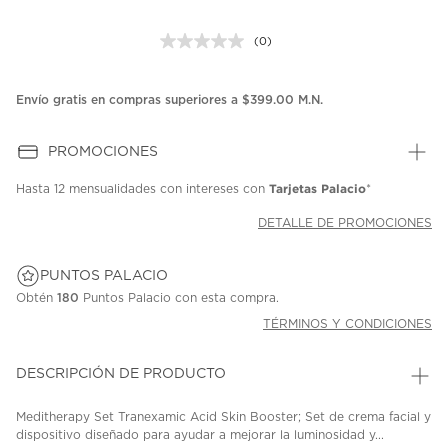
(0)
Sin
puntuación.
Enlace
en
Envío gratis en compras superiores a $399.00 M.N.
la
misma
página.
PROMOCIONES
Tarjetas Palacio
Hasta
12 mensualidades
con intereses con
*
DETALLE DE PROMOCIONES
PUNTOS PALACIO
Obtén
180
Puntos Palacio con esta compra.
TÉRMINOS Y CONDICIONES
DESCRIPCIÓN DE PRODUCTO
Meditherapy Set Tranexamic Acid Skin Booster; Set de crema facial y
dispositivo diseñado para ayudar a mejorar la luminosidad y...