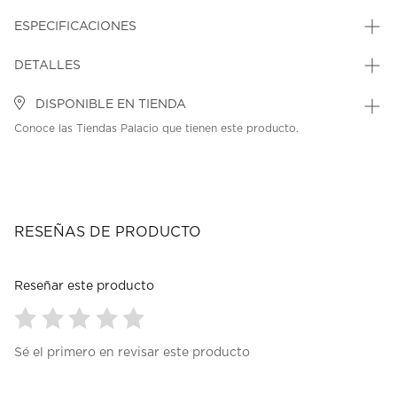
ESPECIFICACIONES
DETALLES
DISPONIBLE EN TIENDA
Conoce las Tiendas Palacio que tienen este producto.
RESEÑAS DE PRODUCTO
Reseñar este producto
Seleccionar
Seleccionar
Seleccionar
Seleccionar
Seleccionar
Sé el primero en revisar este producto
para
para
para
para
para
calificar
calificar
calificar
calificar
calificar
el
el
el
el
el