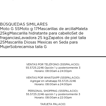
calificar
calificar
calificar
calificar
calificar
el
el
el
el
el
artículo
artículo
artículo
artículo
artículo
con
con
con
con
con
1
2
3
4
5
BÚSQUEDAS SIMILARES
estrella
estrellas.
estrellas.
estrellas.
estrellas.
Moto G 55
Moto g 17
Mascarillas de arcilla
Maleta
Esta
Esta
Esta
Esta
Esta
25kg
Mascarilla hidratante para cabello
Set de
acción
acción
acción
acción
acción
fragancias
Lavadora 25 kg
Zapatos de piel talla
abrirá
abrirá
abrirá
abrirá
abrirá
25
Mascarilla Diosas Mexicas en Seda para
el
el
el
el
el
Mujer
Sobrecamisa talla G
formulario
formulario
formulario
formulario
formulario
de
de
de
de
de
envío.
envío.
envío.
envío.
envío.
VENTAS POR TELÉFONO (555PALACIO):
55.5725.2246
Opción 1 y posteriormente 3
Horario: 08:00am a 24:00pm
VENTAS POR WHATSAPP (555PALACIO):
Agregar en whatsapp 55.5725.2246
Horario: 08:00am a 24:00pm
PERSONAL SHOPPING (555PALACIO):
55.5725.2246
opción 1 y posteriormente 3
Horario: 08:00am a 22:00pm
TARJETA PALACIO: