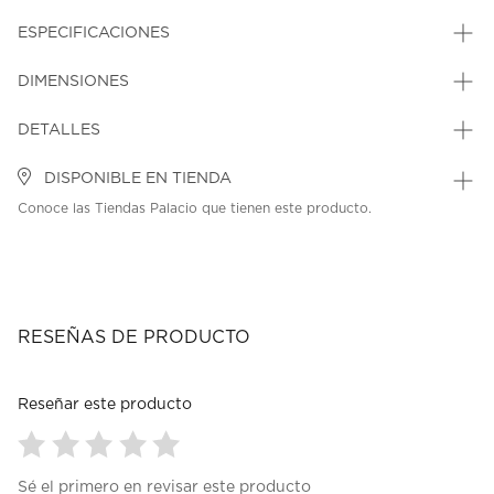
ESPECIFICACIONES
DIMENSIONES
DETALLES
DISPONIBLE EN TIENDA
Conoce las Tiendas Palacio que tienen este producto.
RESEÑAS DE PRODUCTO
Reseñar este producto
Seleccionar
Seleccionar
Seleccionar
Seleccionar
Seleccionar
Sé el primero en revisar este producto
para
para
para
para
para