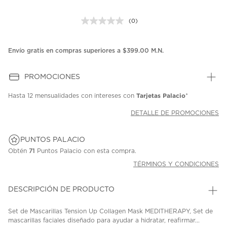
(0)
Sin
puntuación.
Enlace
en
Envío gratis en compras superiores a $399.00 M.N.
la
misma
página.
PROMOCIONES
Tarjetas Palacio
Hasta
12 mensualidades
con intereses con
*
DETALLE DE PROMOCIONES
PUNTOS PALACIO
Obtén
71
Puntos Palacio con esta compra.
TÉRMINOS Y CONDICIONES
DESCRIPCIÓN DE PRODUCTO
Set de Mascarillas Tension Up Collagen Mask MEDITHERAPY, Set de
mascarillas faciales diseñado para ayudar a hidratar, reafirmar...