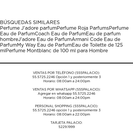
el
el
el
el
el
artículo
artículo
artículo
artículo
artículo
con
con
con
con
con
1
2
3
4
5
BÚSQUEDAS SIMILARES
estrella
estrellas.
estrellas.
estrellas.
estrellas.
Perfume J'adore parfum
Perfume Roja Parfums
Perfume
Esta
Esta
Esta
Esta
Esta
Eau de Parfum
Coach Eau de Parfum
Eau de parfum
acción
acción
acción
acción
acción
hombre
J'adore Eau de Parfum
Armani Code Eau de
abrirá
abrirá
abrirá
abrirá
abrirá
Parfum
My Way Eau de Parfum
Eau de Toilette de 125
el
el
el
el
el
ml
Perfume Montblanc de 100 ml para Hombre
formulario
formulario
formulario
formulario
formulario
de
de
de
de
de
envío.
envío.
envío.
envío.
envío.
VENTAS POR TELÉFONO (555PALACIO):
55.5725.2246
Opción 1 y posteriormente 3
Horario: 08:00am a 24:00pm
VENTAS POR WHATSAPP (555PALACIO):
Agregar en whatsapp 55.5725.2246
Horario: 08:00am a 24:00pm
PERSONAL SHOPPING (555PALACIO):
55.5725.2246
opción 1 y posteriormente 3
Horario: 08:00am a 22:00pm
TARJETA PALACIO:
5229.1999