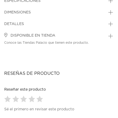
ESPECIFICACIONES
DIMENSIONES
DETALLES
DISPONIBLE EN TIENDA
Conoce las Tiendas Palacio que tienen este producto.
RESEÑAS DE PRODUCTO
Reseñar este producto
Seleccionar
Seleccionar
Seleccionar
Seleccionar
Seleccionar
Sé el primero en revisar este producto
para
para
para
para
para
calificar
calificar
calificar
calificar
calificar