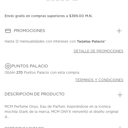
Sin
puntuación.
Enlace
en
Envío gratis en compras superiores a $399.00 M.N.
la
misma
página.
PROMOCIONES
Tarjetas Palacio
Hasta
12 mensualidades
con intereses con
*
DETALLE DE PROMOCIONES
PUNTOS PALACIO
Obtén
270
Puntos Palacio con esta compra.
TÉRMINOS Y CONDICIONES
DESCRIPCIÓN DE PRODUCTO
MCM Perfume Onyx, Eau de Parfum; Inspirándose en la icónica
mochila Stark de la marca, MCM ONYX reinventó el diseño original
d...