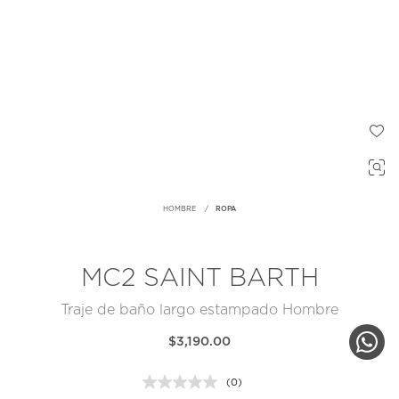
HOMBRE
ROPA
MC2 SAINT BARTH
Traje de baño largo estampado Hombre
$3,190.00
(0)
Sin