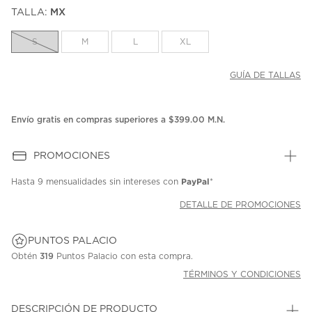
puntuación.
TALLA:
MX
Enlace
en
la
S
M
L
XL
misma
página.
GUÍA DE TALLAS
Envío gratis en compras superiores a $399.00 M.N.
PROMOCIONES
PayPal
Hasta
9 mensualidades
sin intereses con
*
DETALLE DE PROMOCIONES
PUNTOS PALACIO
Obtén
319
Puntos Palacio con esta compra.
TÉRMINOS Y CONDICIONES
DESCRIPCIÓN DE PRODUCTO