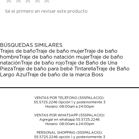
Seleccionar
Seleccionar
Seleccionar
Seleccionar
Seleccionar
Sé el primero en revisar este producto
para
para
para
para
para
calificar
calificar
calificar
calificar
calificar
el
el
el
el
el
artículo
artículo
artículo
artículo
artículo
con
con
con
con
con
1
2
3
4
5
BÚSQUEDAS SIMILARES
estrella
estrellas.
estrellas.
estrellas.
estrellas.
Trajes de baño
Traje de baño mujer
Traje de baño
Esta
Esta
Esta
Esta
Esta
hombre
Traje de baño natación mujer
Traje de baño
acción
acción
acción
acción
acción
natación
Traje de baño rojo
Traje de Baño de Una
abrirá
abrirá
abrirá
abrirá
abrirá
Pieza
Traje de baño para bebé Tintarella
Traje de Baño
el
el
el
el
el
Largo Azul
Traje de baño de la marca Boss
formulario
formulario
formulario
formulario
formulario
de
de
de
de
de
envío.
envío.
envío.
envío.
envío.
VENTAS POR TELÉFONO (555PALACIO):
55.5725.2246
Opción 1 y posteriormente 3
Horario: 08:00am a 24:00pm
VENTAS POR WHATSAPP (555PALACIO):
Agregar en whatsapp 55.5725.2246
Horario: 08:00am a 24:00pm
PERSONAL SHOPPING (555PALACIO):
55.5725.2246
opción 1 y posteriormente 3