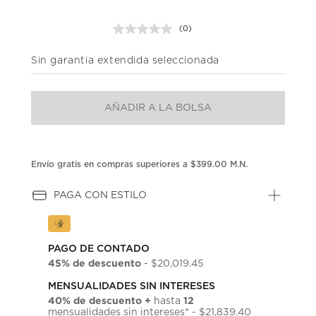
(0)
Sin
puntuación.
Enlace
Sin garantia extendida seleccionada
en
la
misma
página.
AÑADIR A LA BOLSA
Envío gratis en compras superiores a $399.00 M.N.
PAGA CON ESTILO
PAGO DE CONTADO
45% de descuento
- $20,019.45
MENSUALIDADES SIN INTERESES
40% de descuento +
12
hasta
mensualidades sin intereses* - $21,839.40