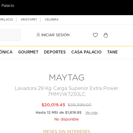
 Palacio
 PALACIO
ARISTOPET
CELEBRA
INICIAR SESIÓN
ÓNICA
GOURMET
DEPORTES
CASA PALACIO
TANE
MAYTAG
Lavadora 29 Kg Carga Superior Extra Power
7MMVW7230LC
$20,019.45
$36,399.00
Hasta 12 MSI de $1,819.95
Ver más
No disponible
MESES SIN INTERESES