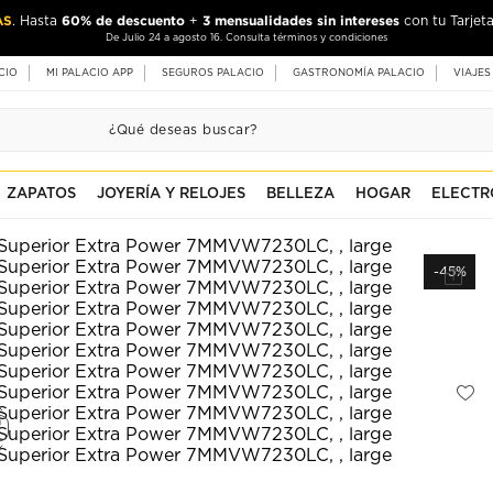
AS
60% de descuento
3 mensualidades sin intereses
. Hasta
+
con tu Tarjeta
De Julio 24 a agosto 16. Consulta términos y condiciones
CIO
MI PALACIO APP
SEGUROS PALACIO
GASTRONOMÍA PALACIO
VIAJES
ZAPATOS
JOYERÍA Y RELOJES
BELLEZA
HOGAR
ELECTR
-45%