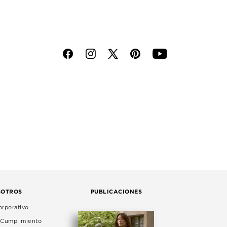
f
i
p
y
SOTROS
PUBLICACIONES
rporativo
e Cumplimiento