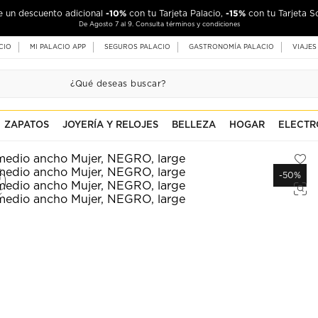
-10%
-15%
de un descuento adicional
con tu Tarjeta Palacio,
con tu Tarjeta S
De Agosto 7 al 9. Consulta términos y condiciones
CIO
MI PALACIO APP
SEGUROS PALACIO
GASTRONOMÍA PALACIO
VIAJES
ZAPATOS
JOYERÍA Y RELOJES
BELLEZA
HOGAR
ELECTR
-50%