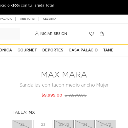
-20%
ocio o
con tu Tarjeta Total
 PALACIO
ARISTOPET
CELEBRA
INICIAR SESIÓN
ÓNICA
GOURMET
DEPORTES
CASA PALACIO
TANE
MAX MARA
Sandalias con tacon medio ancho Mujer
$9,995.00
$19,990.00
TALLA:
MX
22
23
23 1/2
24
24 1/2