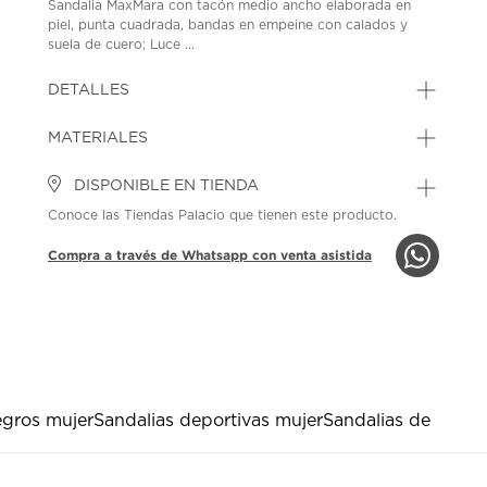
Sandalia MaxMara con tacón medio ancho elaborada en
piel, punta cuadrada, bandas en empeine con calados y
suela de cuero; Luce ...
DETALLES
MATERIALES
DISPONIBLE EN TIENDA
Conoce las Tiendas Palacio que tienen este producto.
Compra a través de Whatsapp con venta asistida
egros mujer
Sandalias deportivas mujer
Sandalias de