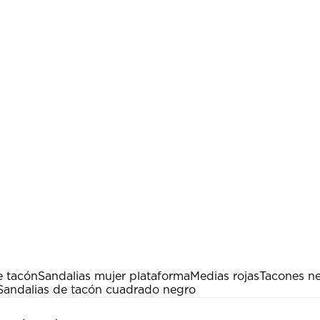
e tacón
Sandalias mujer plataforma
Medias rojas
Tacones n
Sandalias de tacón cuadrado negro