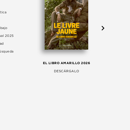
tica
abajo
ual 2025
dad
Búsqueda
LA 
EL LIBRO AMARILLO 2026
AG
DESCÁRGALO