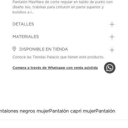
Pantalón MaxMara de corte regular en tejido de punto con
diseño liso, trabillas para cinturón en parte superior y
bolsillos a l...
DETALLES
MATERIALES
DISPONIBLE EN TIENDA
Conoce las Tiendas Palacio que tienen este producto.
Compra a través de Whatsapp con venta asistida
ntalones negros mujer
Pantalón capri mujer
Pantalón