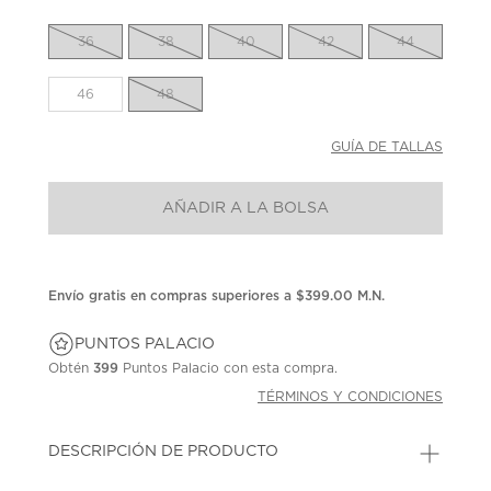
36
38
40
42
44
46
48
GUÍA DE TALLAS
AÑADIR A LA BOLSA
Envío gratis en compras superiores a $399.00 M.N.
PUNTOS PALACIO
Obtén
399
Puntos Palacio con esta compra.
TÉRMINOS Y CONDICIONES
DESCRIPCIÓN DE PRODUCTO