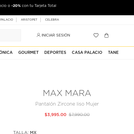
-20%
ocio o
con tu Tarjeta Total
 PALACIO
ARISTOPET
CELEBRA
INICIAR SESIÓN
ÓNICA
GOURMET
DEPORTES
CASA PALACIO
TANE
MAX MARA
Pantalón Zircone liso Mujer
$3,995.00
$7,990.00
TALLA:
MX