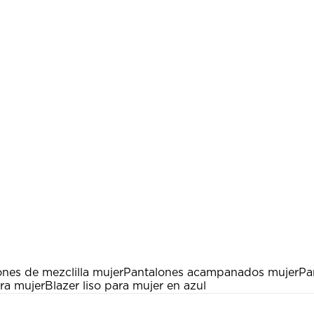
nes de mezclilla mujer
Pantalones acampanados mujer
Pa
ara mujer
Blazer liso para mujer en azul