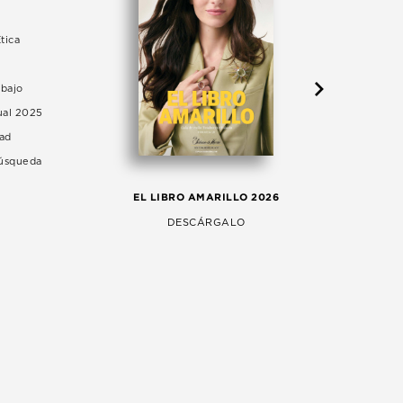
tica
abajo
ual 2025
dad
Búsqueda
LA 
EL LIBRO AMARILLO 2026
AG
DESCÁRGALO