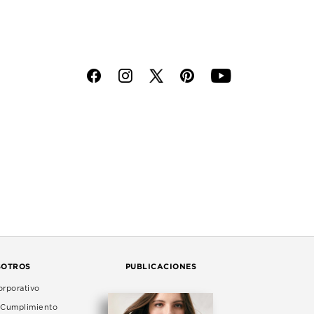
f
i
p
y
SOTROS
PUBLICACIONES
rporativo
e Cumplimiento