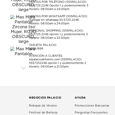
VENTAS POR TELÉFONO (555PALACIO):
55.5725.2246
Opción 1 y posteriormente 3
Horario: 08:00am a 24:00pm
VENTAS POR WHATSAPP (555PALACIO):
Agregar en whatsapp 55.5725.2246
Horario: 08:00am a 24:00pm
PERSONAL SHOPPING (555PALACIO):
55.5725.2246
opción 1 y posteriormente 3
Horario: 08:00am a 22:00pm
TARJETA PALACIO:
5229.1999
ATENCIÓN A CLIENTES
elpalaciodehierro.com (555PALACIO)
5557252246
opción 1 y posteriormente 2
Horario: 09:00am a 21:00pm
NEGOCIOS PALACIO
AYUDA
Rebajas de Verano
Promociones Bancarias
Festival de Belleza
Preguntas Frecuentes