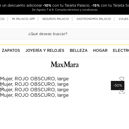
-10%
-15%
de un descuento adicional
con tu Tarjeta Palacio,
con tu Tarjeta S
De Agosto 7 al 9. Consulta términos y condiciones
CIO
MI PALACIO APP
SEGUROS PALACIO
GASTRONOMÍA PALACIO
VIAJES
ZAPATOS
JOYERÍA Y RELOJES
BELLEZA
HOGAR
ELECTR
-50%