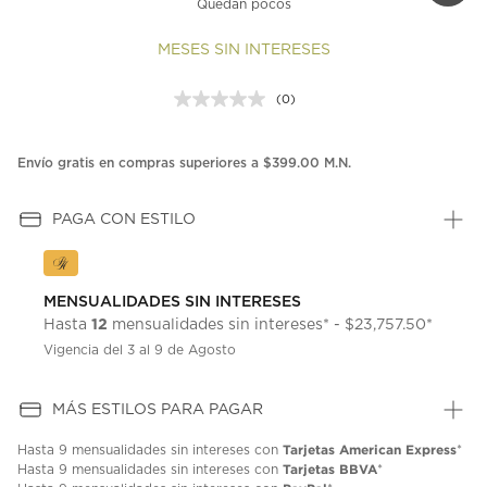
Quedan pocos
MESES SIN INTERESES
(0)
Sin
puntuación.
Enlace
en
Envío gratis en compras superiores a $399.00 M.N.
la
misma
página.
PAGA CON ESTILO
MENSUALIDADES SIN INTERESES
12
Hasta
mensualidades sin intereses* - $23,757.50*
Vigencia del 3 al 9 de Agosto
MÁS ESTILOS PARA PAGAR
Tarjetas American Express
Hasta
9 mensualidades
sin intereses con
*
Tarjetas BBVA
Hasta
9 mensualidades
sin intereses con
*