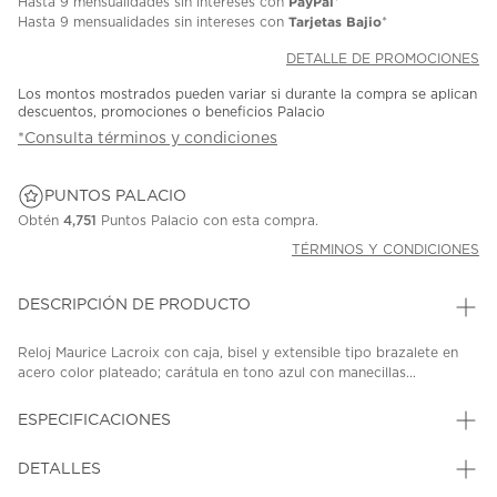
PayPal
Hasta
9 mensualidades
sin intereses con
*
Tarjetas Bajio
Hasta
9 mensualidades
sin intereses con
*
DETALLE DE PROMOCIONES
Los montos mostrados pueden variar si durante la compra se aplican
descuentos, promociones o beneficios Palacio
*Consulta términos y condiciones
PUNTOS PALACIO
Obtén
4,751
Puntos Palacio con esta compra.
TÉRMINOS Y CONDICIONES
DESCRIPCIÓN DE PRODUCTO
Reloj Maurice Lacroix con caja, bisel y extensible tipo brazalete en
acero color plateado; carátula en tono azul con manecillas...
ESPECIFICACIONES
DETALLES