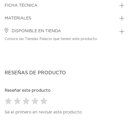
FICHA TÉCNICA
MATERIALES
DISPONIBLE EN TIENDA
Conoce las Tiendas Palacio que tienen este producto.
RESEÑAS DE PRODUCTO
Reseñar este producto
Seleccionar
Seleccionar
Seleccionar
Seleccionar
Seleccionar
Sé el primero en revisar este producto
para
para
para
para
para
calificar
calificar
calificar
calificar
calificar
el
el
el
el
el
artículo
artículo
artículo
artículo
artículo