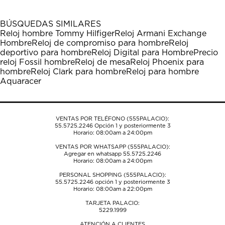
con
con
con
con
con
1
2
3
4
5
BÚSQUEDAS SIMILARES
estrella
estrellas.
estrellas.
estrellas.
estrellas.
Reloj hombre Tommy Hilfiger
Reloj Armani Exchange
Esta
Esta
Esta
Esta
Esta
Hombre
Reloj de compromiso para hombre
Reloj
acción
acción
acción
acción
acción
deportivo para hombre
Reloj Digital para Hombre
Precio
abrirá
abrirá
abrirá
abrirá
abrirá
reloj Fossil hombre
Reloj de mesa
Reloj Phoenix para
el
el
el
el
el
hombre
Reloj Clark para hombre
Reloj para hombre
formulario
formulario
formulario
formulario
formulario
Aquaracer
de
de
de
de
de
envío.
envío.
envío.
envío.
envío.
VENTAS POR TELÉFONO (555PALACIO):
55.5725.2246
Opción 1 y posteriormente 3
Horario: 08:00am a 24:00pm
VENTAS POR WHATSAPP (555PALACIO):
Agregar en whatsapp 55.5725.2246
Horario: 08:00am a 24:00pm
PERSONAL SHOPPING (555PALACIO):
55.5725.2246
opción 1 y posteriormente 3
Horario: 08:00am a 22:00pm
TARJETA PALACIO:
5229.1999
ATENCIÓN A CLIENTES