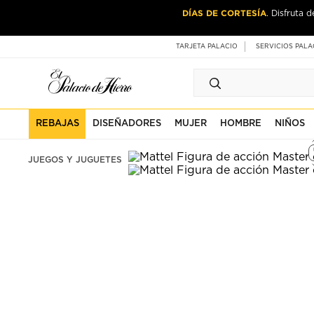
Ir
Ir
DÍAS DE CORTESÍA
. Disfruta 
al
al
contenido
contenido
principal
de
TARJETA PALACIO
SERVICIOS PALA
pie
de
página
REBAJAS
DISEÑADORES
MUJER
HOMBRE
NIÑOS
JUEGOS Y JUGUETES