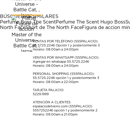
con
con
con
con
con
1
2
3
4
5
estrella
estrellas.
estrellas.
estrellas.
estrellas.
BÚSQUEDAS SIMILARES
Esta
Esta
Esta
Esta
Esta
Perfume Boss The Scent
Perfume The Scent Hugo Boss
S
acción
acción
acción
acción
acción
North Face
Short de The North Face
Figura de accion min
abrirá
abrirá
abrirá
abrirá
abrirá
el
el
el
el
el
formulario
formulario
formulario
formulario
formulario
VENTAS POR TELÉFONO (555PALACIO):
55.5725.2246
Opción 1 y posteriormente 3
de
de
de
de
de
Horario: 08:00am a 24:00pm
envío.
envío.
envío.
envío.
envío.
VENTAS POR WHATSAPP (555PALACIO):
Agregar en whatsapp 55.5725.2246
Horario: 08:00am a 24:00pm
PERSONAL SHOPPING (555PALACIO):
55.5725.2246
opción 1 y posteriormente 3
Horario: 08:00am a 22:00pm
TARJETA PALACIO:
5229.1999
ATENCIÓN A CLIENTES
elpalaciodehierro.com (555PALACIO)
5557252246
opción 1 y posteriormente 2
Horario: 09:00am a 21:00pm