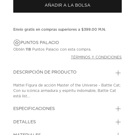
Enlace
AÑADIR A LA BOLSA
en
la
misma
página.
Envío gratis en compras superiores a $399.00 M.N.
PUNTOS PALACIO
Obtén
118
Puntos Palacio con esta compra.
TÉRMINOS Y CONDICIONES
DESCRIPCIÓN DE PRODUCTO
Mattel Figura de acción Master of the Universe - Battle Cat;
Con su icónica armadura y espíritu indomable, Battle Cat
está list...
ESPECIFICACIONES
DETALLES