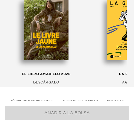
EL LIBRO AMARILLO 2026
LA GAC
DESCÁRGALO
AGOS
TÉRMINOS Y CONDICIONES
AVISO DE PRIVACIDAD
POLITICAS
AÑADIR A LA BOLSA