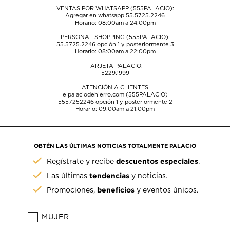
VENTAS POR WHATSAPP (555PALACIO):
Agregar en whatsapp 55.5725.2246
Horario: 08:00am a 24:00pm
PERSONAL SHOPPING (555PALACIO):
55.5725.2246
opción 1 y posteriormente 3
Horario: 08:00am a 22:00pm
TARJETA PALACIO:
5229.1999
ATENCIÓN A CLIENTES
elpalaciodehierro.com (555PALACIO)
5557252246
opción 1 y posteriormente 2
Horario: 09:00am a 21:00pm
OBTÉN LAS ÚLTIMAS NOTICIAS TOTALMENTE PALACIO
descuentos especiales
Regístrate y recibe
.
tendencias
Las últimas
y noticias.
beneficios
Promociones,
y eventos únicos.
MUJER