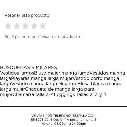
Reseñar este producto
Seleccionar
Seleccionar
Seleccionar
Seleccionar
Seleccionar
Sé el primero en revisar este producto
para
para
para
para
para
calificar
calificar
calificar
calificar
calificar
el
el
el
el
el
artículo
artículo
artículo
artículo
artículo
con
con
con
con
con
1
2
3
4
5
BÚSQUEDAS SIMILARES
estrella
estrellas.
estrellas.
estrellas.
estrellas.
Vestidos largos
Blusa mujer manga larga
Vestidos manga
Esta
Esta
Esta
Esta
Esta
larga
Playeras manga larga mujer
Vestido corto manga
acción
acción
acción
acción
acción
larga
Vestido manga larga elegante
Blusa blanca manga
abrirá
abrirá
abrirá
abrirá
abrirá
larga mujer
Chaqueta de manga larga para
el
el
el
el
el
mujer
Chamarra talla 3-4
Leggings Tallas 2, 3 y 4
formulario
formulario
formulario
formulario
formulario
de
de
de
de
de
envío.
envío.
envío.
envío.
envío.
VENTAS POR TELÉFONO (555PALACIO):
55.5725.2246
Opción 1 y posteriormente 3
Horario: 08:00am a 24:00pm