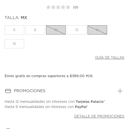
(0)
Sin
puntuación.
TALLA:
MX
Enlace
en
la
6
8
10
12
14
misma
página.
16
GUÍA DE TALLAS
Envío gratis en compras superiores a $399.00 M.N.
PROMOCIONES
Tarjetas Palacio
Hasta
12 mensualidades
sin intereses con
*
PayPal
Hasta
9 mensualidades
sin intereses con
*
DETALLE DE PROMOCIONES