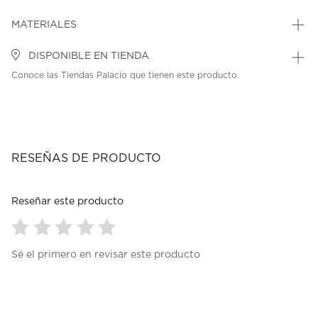
MATERIALES
DISPONIBLE EN TIENDA
Conoce las Tiendas Palacio que tienen este producto.
RESEÑAS DE PRODUCTO
Reseñar este producto
Seleccionar
Seleccionar
Seleccionar
Seleccionar
Seleccionar
Sé el primero en revisar este producto
para
para
para
para
para
calificar
calificar
calificar
calificar
calificar
el
el
el
el
el
artículo
artículo
artículo
artículo
artículo
con
con
con
con
con