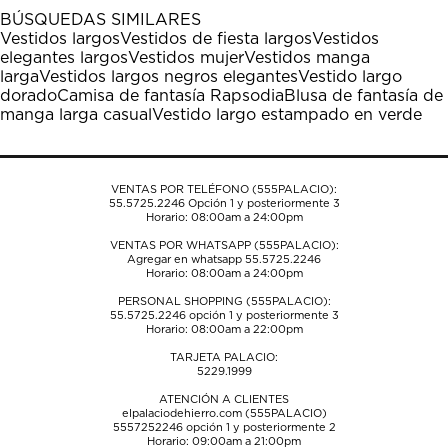
1
2
3
4
5
BÚSQUEDAS SIMILARES
estrella
estrellas.
estrellas.
estrellas.
estrellas.
Vestidos largos
Vestidos de fiesta largos
Vestidos
Esta
Esta
Esta
Esta
Esta
elegantes largos
Vestidos mujer
Vestidos manga
acción
acción
acción
acción
acción
larga
Vestidos largos negros elegantes
Vestido largo
abrirá
abrirá
abrirá
abrirá
abrirá
dorado
Camisa de fantasía Rapsodia
Blusa de fantasía de
el
el
el
el
el
manga larga casual
Vestido largo estampado en verde
formulario
formulario
formulario
formulario
formulario
de
de
de
de
de
envío.
envío.
envío.
envío.
envío.
VENTAS POR TELÉFONO (555PALACIO):
55.5725.2246
Opción 1 y posteriormente 3
Horario: 08:00am a 24:00pm
VENTAS POR WHATSAPP (555PALACIO):
Agregar en whatsapp 55.5725.2246
Horario: 08:00am a 24:00pm
PERSONAL SHOPPING (555PALACIO):
55.5725.2246
opción 1 y posteriormente 3
Horario: 08:00am a 22:00pm
TARJETA PALACIO:
5229.1999
ATENCIÓN A CLIENTES
elpalaciodehierro.com (555PALACIO)
5557252246
opción 1 y posteriormente 2
Horario: 09:00am a 21:00pm