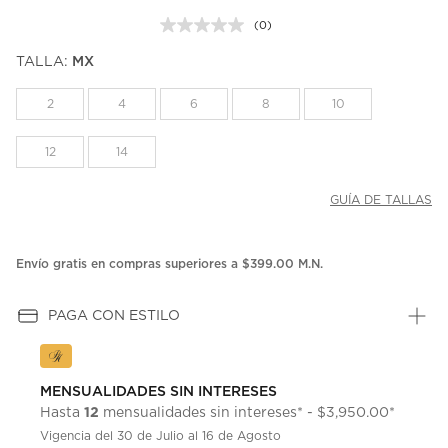
(0)
Sin
puntuación.
TALLA:
MX
Enlace
en
la
2
4
6
8
10
misma
página.
12
14
GUÍA DE TALLAS
Envío gratis en compras superiores a $399.00 M.N.
PAGA CON ESTILO
MENSUALIDADES SIN INTERESES
12
Hasta
mensualidades sin intereses* - $3,950.00*
Vigencia del 30 de Julio al 16 de Agosto