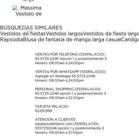
el
el
el
el
el
artículo
artículo
artículo
artículo
artículo
con
con
con
con
con
1
2
3
4
5
estrella
estrellas.
estrellas.
estrellas.
estrellas.
BÚSQUEDAS SIMILARES
Esta
Esta
Esta
Esta
Esta
Vestidos de fiestas
Vestidos largos
Vestidos de fiesta larg
acción
acción
acción
acción
acción
Rapsodia
Blusa de fantasía de manga larga casual
Cardiga
abrirá
abrirá
abrirá
abrirá
abrirá
el
el
el
el
el
formulario
formulario
formulario
formulario
formulario
VENTAS POR TELÉFONO (555PALACIO):
55.5725.2246
Opción 1 y posteriormente 3
de
de
de
de
de
Horario: 08:00am a 24:00pm
envío.
envío.
envío.
envío.
envío.
VENTAS POR WHATSAPP (555PALACIO):
Agregar en whatsapp 55.5725.2246
Horario: 08:00am a 24:00pm
PERSONAL SHOPPING (555PALACIO):
55.5725.2246
opción 1 y posteriormente 3
Horario: 08:00am a 22:00pm
TARJETA PALACIO:
5229.1999
ATENCIÓN A CLIENTES
elpalaciodehierro.com (555PALACIO)
5557252246
opción 1 y posteriormente 2
Horario: 09:00am a 21:00pm