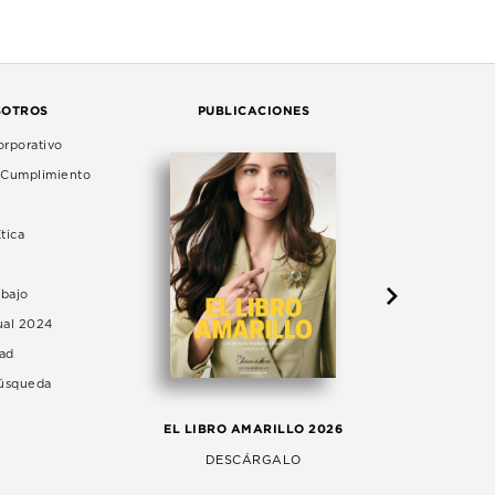
SOTROS
PUBLICACIONES
rporativo
e Cumplimiento
tica
abajo
ual 2024
dad
Búsqueda
LA 
EL LIBRO AMARILLO 2026
AG
DESCÁRGALO