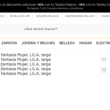
-10%
-15%
de un descuento adicional
con tu Tarjeta Palacio,
con tu Tarjeta S
De Agosto 7 al 9. Consulta términos y condiciones
CIO
MI PALACIO APP
SEGUROS PALACIO
GASTRONOMÍA PALACIO
VIAJES
ZAPATOS
JOYERÍA Y RELOJES
BELLEZA
HOGAR
ELECTR