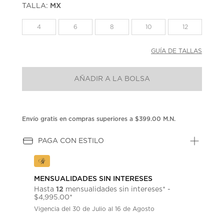
TALLA:
MX
Enlace
en
la
4
6
8
10
12
misma
página.
GUÍA DE TALLAS
AÑADIR A LA BOLSA
Envío gratis en compras superiores a $399.00 M.N.
PAGA CON ESTILO
MENSUALIDADES SIN INTERESES
12
Hasta
mensualidades sin intereses* -
$4,995.00*
Vigencia del 30 de Julio al 16 de Agosto