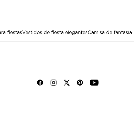
ra fiestas
Vestidos de fiesta elegantes
Camisa de fantasía
f
i
p
y