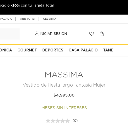
-20%
ocio o
con tu Tarjeta Total
 PALACIO
ARISTOPET
CELEBRA
INICIAR SESIÓN
ÓNICA
GOURMET
DEPORTES
CASA PALACIO
TANE
MASSIMA
Vestido de fiesta largo fantasía Mujer
$4,995.00
MESES SIN INTERESES
(0)
Sin
puntuación.