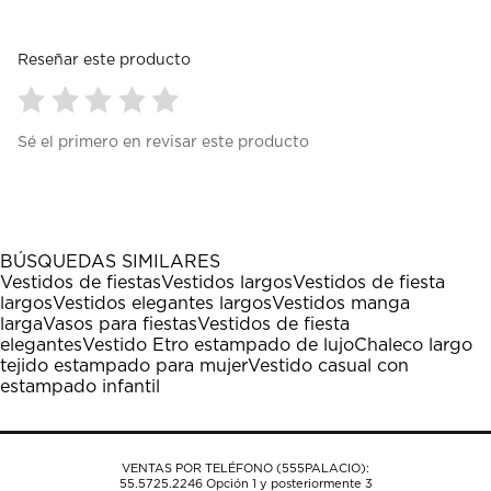
Reseñar este producto
Seleccionar
Seleccionar
Seleccionar
Seleccionar
Seleccionar
Sé el primero en revisar este producto
para
para
para
para
para
calificar
calificar
calificar
calificar
calificar
el
el
el
el
el
artículo
artículo
artículo
artículo
artículo
con
con
con
con
con
1
2
3
4
5
BÚSQUEDAS SIMILARES
estrella
estrellas.
estrellas.
estrellas.
estrellas.
Vestidos de fiestas
Vestidos largos
Vestidos de fiesta
Esta
Esta
Esta
Esta
Esta
largos
Vestidos elegantes largos
Vestidos manga
acción
acción
acción
acción
acción
larga
Vasos para fiestas
Vestidos de fiesta
abrirá
abrirá
abrirá
abrirá
abrirá
elegantes
Vestido Etro estampado de lujo
Chaleco largo
el
el
el
el
el
tejido estampado para mujer
Vestido casual con
formulario
formulario
formulario
formulario
formulario
estampado infantil
de
de
de
de
de
envío.
envío.
envío.
envío.
envío.
VENTAS POR TELÉFONO (555PALACIO):
55.5725.2246
Opción 1 y posteriormente 3