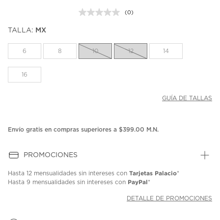
(0)
Sin
puntuación.
TALLA:
MX
Enlace
en
la
6
8
10
12
14
misma
página.
16
GUÍA DE TALLAS
Envío gratis en compras superiores a $399.00 M.N.
PROMOCIONES
Tarjetas Palacio
Hasta
12 mensualidades
sin intereses con
*
PayPal
Hasta
9 mensualidades
sin intereses con
*
DETALLE DE PROMOCIONES