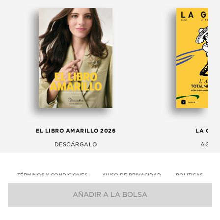
EL LIBRO AMARILLO 2026
LA GAC
DESCÁRGALO
AGOS
TÉRMINOS Y CONDICIONES
AVISO DE PRIVACIDAD
POLITICAS
AÑADIR A LA BOLSA