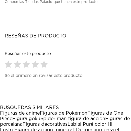
Conoce las Tiendas Palacio que tienen este producto.
RESEÑAS DE PRODUCTO
Reseñar este producto
Seleccionar
Seleccionar
Seleccionar
Seleccionar
Seleccionar
Sé el primero en revisar este producto
para
para
para
para
para
calificar
calificar
calificar
calificar
calificar
el
el
el
el
el
artículo
artículo
artículo
artículo
artículo
con
con
con
con
con
1
2
3
4
5
BÚSQUEDAS SIMILARES
estrella
estrellas.
estrellas.
estrellas.
estrellas.
Figuras de anime
Figuras de Pokémon
Figuras de One
Esta
Esta
Esta
Esta
Esta
Piece
Figura goku
Spider man figura de accion
Figuras de
acción
acción
acción
acción
acción
porcelana
Figuras decorativas
Labial Puré color Hi
abrirá
abrirá
abrirá
abrirá
abrirá
Lustre
Figura de accion minecraft
Decoración para el