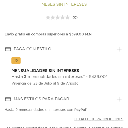
MESES SIN INTERESES
(0)
Sin
puntuación.
Enlace
en
Envío gratis en compras superiores a $399.00 M.N.
la
misma
página.
PAGA CON ESTILO
MENSUALIDADES SIN INTERESES
3
Hasta
mensualidades sin intereses* - $439.00*
Vigencia del 23 de Julio al 9 de Agosto
MÁS ESTILOS PARA PAGAR
PayPal
Hasta
9 mensualidades
sin intereses con
*
DETALLE DE PROMOCIONES