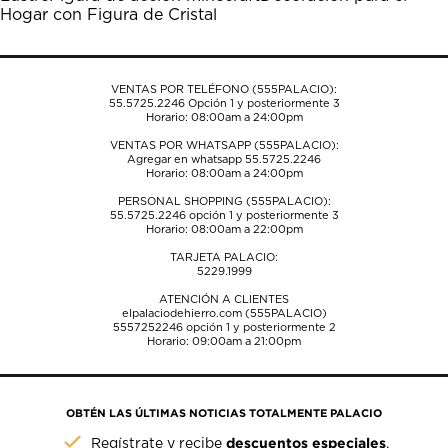
el
el
el
el
el
Hogar con Figura de Cristal
formulario
formulario
formulario
formulario
formulario
de
de
de
de
de
envío.
envío.
envío.
envío.
envío.
VENTAS POR TELÉFONO (555PALACIO):
55.5725.2246
Opción 1 y posteriormente 3
Horario: 08:00am a 24:00pm
VENTAS POR WHATSAPP (555PALACIO):
Agregar en whatsapp 55.5725.2246
Horario: 08:00am a 24:00pm
PERSONAL SHOPPING (555PALACIO):
55.5725.2246
opción 1 y posteriormente 3
Horario: 08:00am a 22:00pm
TARJETA PALACIO:
5229.1999
ATENCIÓN A CLIENTES
elpalaciodehierro.com (555PALACIO)
5557252246
opción 1 y posteriormente 2
Horario: 09:00am a 21:00pm
OBTÉN LAS ÚLTIMAS NOTICIAS TOTALMENTE PALACIO
descuentos especiales
Regístrate y recibe
.