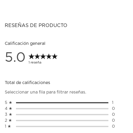
RESEÑAS DE PRODUCTO
Calificación general
5.0
1 reseña
Total de calificaciones
Seleccionar una fila para filtrar reseñas.
5 ★
estrellas
1
1 reseña c
4 ★
estrellas
0
0 reseñas 
3 ★
estrellas
0
0 reseñas 
2 ★
estrellas
0
0 reseñas 
1 ★
estrellas
0
0 reseñas 