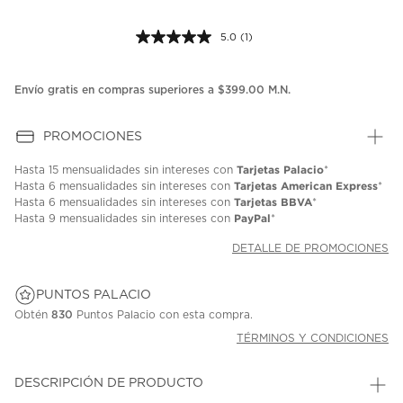
5.0
(1)
Lea
1
reseña.
Enlace
Envío gratis en compras superiores a $399.00 M.N.
en
la
misma
PROMOCIONES
página.
Tarjetas Palacio
Hasta
15 mensualidades
sin intereses con
*
Tarjetas American Express
Hasta
6 mensualidades
sin intereses con
*
Tarjetas BBVA
Hasta
6 mensualidades
sin intereses con
*
PayPal
Hasta
9 mensualidades
sin intereses con
*
DETALLE DE PROMOCIONES
PUNTOS PALACIO
Obtén
830
Puntos Palacio con esta compra.
TÉRMINOS Y CONDICIONES
DESCRIPCIÓN DE PRODUCTO