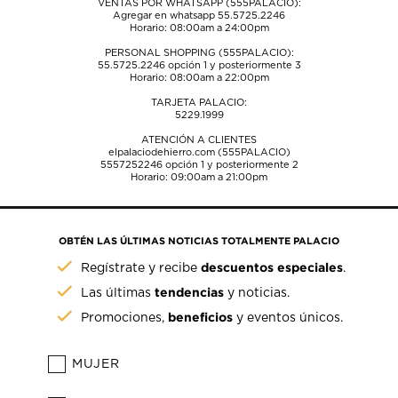
VENTAS POR WHATSAPP (555PALACIO):
Agregar en whatsapp 55.5725.2246
Horario: 08:00am a 24:00pm
PERSONAL SHOPPING (555PALACIO):
55.5725.2246
opción 1 y posteriormente 3
Horario: 08:00am a 22:00pm
TARJETA PALACIO:
5229.1999
ATENCIÓN A CLIENTES
elpalaciodehierro.com (555PALACIO)
5557252246
opción 1 y posteriormente 2
Horario: 09:00am a 21:00pm
OBTÉN LAS ÚLTIMAS NOTICIAS TOTALMENTE PALACIO
descuentos especiales
Regístrate y recibe
.
tendencias
Las últimas
y noticias.
beneficios
Promociones,
y eventos únicos.
MUJER